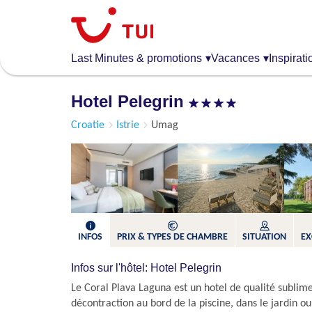
Aller
au
contenu
principal
Last Minutes & promotions
▾
Vacances
▾
Inspirati
Hotel Pelegrin
Croatie
Istrie
Umag
INFOS
PRIX & TYPES DE CHAMBRE
SITUATION
EX
Infos sur l'hôtel: Hotel Pelegrin
Le Coral Plava Laguna est un hotel de qualité sublime 
décontraction au bord de la piscine, dans le jardin o