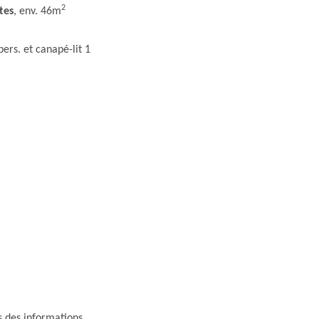
2
tes
, env. 46m
ers. et canapé-lit 1
s des informations