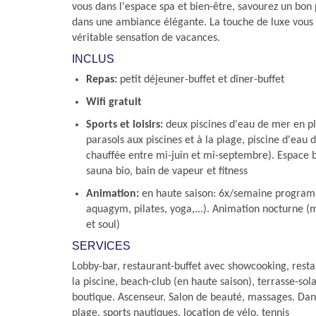
vous dans l'espace spa et bien-être, savourez un bon 
dans une ambiance élégante. La touche de luxe vous
véritable sensation de vacances.
INCLUS
Repas:
petit déjeuner-buffet et dîner-buffet
Wifi gratuit
Sports et loisirs:
deux piscines d'eau de mer en ple
parasols aux piscines et à la plage, piscine d'eau
chauffée entre mi-juin et mi-septembre). Espace 
sauna bio, bain de vapeur et fitness
Animation:
en haute saison: 6x/semaine program
aquagym, pilates, yoga,...). Animation nocturne (m
et soul)
SERVICES
Lobby-bar, restaurant-buffet avec showcooking, restau
la piscine, beach-club (en haute saison), terrasse-sol
boutique. Ascenseur. Salon de beauté, massages. Dans
plage, sports nautiques, location de vélo, tennis