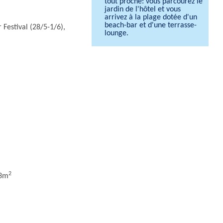
tout proche: vous parcourez le
jardin de l'hôtel et vous
arrivez à la plage dotée d'un
beach-bar et d'une terrasse-
 Festival (28/5-1/6),
lounge.
2
23m