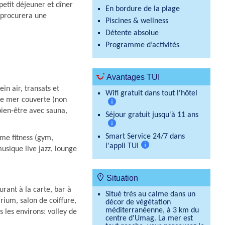
petit déjeuner et dîner
En bordure de la plage
 procurera une
Piscines & wellness
Détente absolue
Programme d’activités
Avantages TUI
in air, transats et
Wifi gratuit dans tout l'hôtel
 de mer couverte (non
Plus
bien-être avec sauna,
Séjour gratuit jusqu'à 11 ans
d'informations
Plus
Smart Service 24/7 dans
me fitness (gym,
d'informations
l'appli TUI
usique live jazz, lounge
Plus
d'informations
Situation
rant à la carte, bar à
Situé très au calme dans un
arium, salon de coiffure,
décor de végétation
méditerranéenne, à 3 km du
 les environs: volley de
centre d'Umag. La mer est