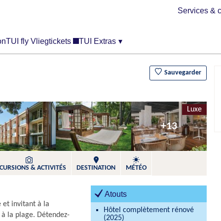
Services & c
on
TUI fly Vliegtickets
TUI Extras
▾
Sauvegarder
Luxe
+13
CURSIONS & ACTIVITÉS​
DESTINATION
MÉTÉO
Atouts
et invitant à la
Hôtel complètement rénové
u à la plage. Détendez-
(2025)