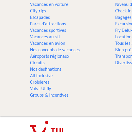
Vacances en voiture
Niveau d
Citytrips
Check-in
Escapades
Bagages
Parcs d'attractions
Excursio
Vacances sportives
Fly Delu
Vacances au ski
Location
Vacances en avion
Tous les
Nos concepts de vacances
Bien pré
Aéroports régionaux
Transpor
Circuits
Divertis
Nos destinations
All inclusive
Croisières
Vols TUI fly
Groups & Incentives