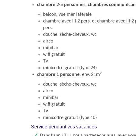
chambre 2-5 personnes, chambres communican
balcon, vue mer latérale
chambre avec lit 2 pers. et chambre avec lit 2 p
pers.
douche, sèche-cheveux, wc
airco
minibar
wifi gratuit
TV
minicoffre gratuit (type 24)
2
chambre 1 personne
, env. 21m
douche, sèche-cheveux, wc
airco
minibar
wifi gratuit
TV
minicoffre gratuit (type 10)
Service pendant vos vacances
Dans l’appli TUI, nous partageons aussi avec vou