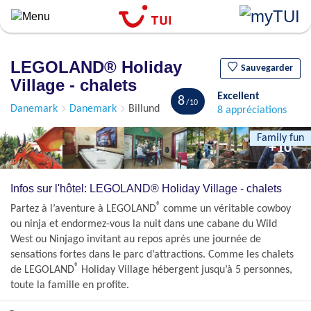
``
Aller
au
contenu
LEGOLAND® Holiday
principal
Sauvegarder
Village - chalets
Excellent
8
Danemark
Danemark
Billund
8 appréciations
Family fun
+10
Infos sur l'hôtel: LEGOLAND® Holiday Village - chalets
®
Partez à l’aventure à LEGOLAND
comme un véritable cowboy
ou ninja et endormez-vous la nuit dans une cabane du Wild
West ou Ninjago invitant au repos après une journée de
sensations fortes dans le parc d’attractions. Comme les chalets
®
de LEGOLAND
Holiday Village hébergent jusqu’à 5 personnes,
toute la famille en profite.