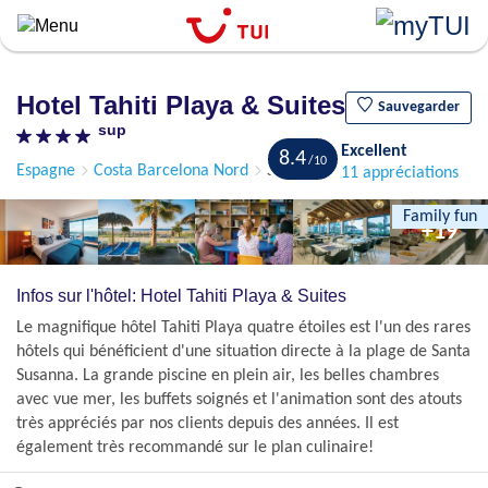
``
Aller
au
contenu
Hotel Tahiti Playa & Suites
principal
Sauvegarder
sup
Excellent
8.4
Espagne
Costa Barcelona Nord
Santa Susanna
11 appréciations
Family fun
+19
Infos sur l'hôtel: Hotel Tahiti Playa & Suites
Le magnifique hôtel Tahiti Playa quatre étoiles est l'un des rares
hôtels qui bénéficient d'une situation directe à la plage de Santa
Susanna. La grande piscine en plein air, les belles chambres
avec vue mer, les buffets soignés et l'animation sont des atouts
très appréciés par nos clients depuis des années. Il est
également très recommandé sur le plan culinaire!