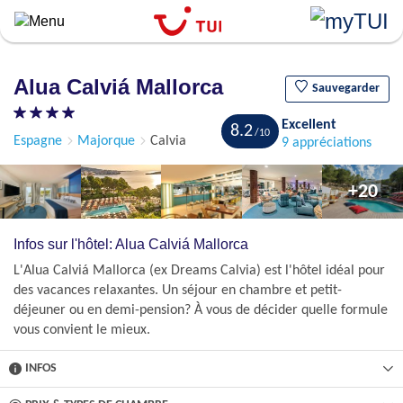
``
Aller
au
contenu
Alua Calviá Mallorca
principal
Sauvegarder
Excellent
8.2
Espagne
Majorque
Calvia
9 appréciations
+20
Infos sur l'hôtel: Alua Calviá Mallorca
L'Alua Calviá Mallorca (ex Dreams Calvia) est l'hôtel idéal pour
des vacances relaxantes. Un séjour en chambre et petit-
déjeuner ou en demi-pension? À vous de décider quelle formule
vous convient le mieux.
INFOS