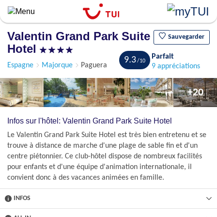
Aller
au
contenu
Valentin Grand Park Suite
principal
Sauvegarder
Hotel
Parfait
9.3
Espagne
Majorque
Paguera
9 appréciations
+20
Infos sur l'hôtel: Valentin Grand Park Suite Hotel
Le Valentin Grand Park Suite Hotel est très bien entretenu et se
trouve à distance de marche d'une plage de sable fin et d'un
centre piétonnier. Ce club-hôtel dispose de nombreux facilités
pour enfants et d'une équipe d'animation internationale, il
convient donc à des vacances animées en famille.
INFOS