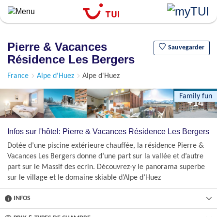
``
Aller
au
contenu
Pierre & Vacances
principal
Sauvegarder
Résidence Les Bergers
France
Alpe d'Huez
Alpe d'Huez
Family fun
+14
Infos sur l'hôtel: Pierre & Vacances Résidence Les Bergers
Dotée d’une piscine extérieure chauffée, la résidence Pierre &
Vacances Les Bergers donne d’une part sur la vallée et d’autre
part sur le Massif des ecrin. Découvrez-y le panorama superbe
sur le village et le domaine skiable d’Alpe d’Huez
INFOS