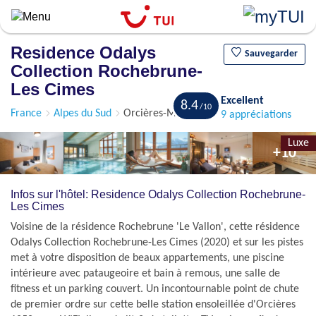
Aller
au
contenu
Residence Odalys
principal
Sauvegarder
Collection Rochebrune-
Les Cimes
Excellent
8.4
France
Alpes du Sud
Orcières-Merlette 1850
9 appréciations
Luxe
+10
Infos sur l'hôtel: Residence Odalys Collection Rochebrune-
Les Cimes
Voisine de la résidence Rochebrune 'Le Vallon', cette résidence
Odalys Collection Rochebrune-Les Cimes (2020) et sur les pistes
met à votre disposition de beaux appartements, une piscine
intérieure avec pataugeoire et bain à remous, une salle de
fitness et un parking couvert. Un incontournable point de chute
de premier ordre sur cette belle station ensoleillée d'Orcières