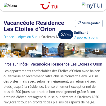
``
Aller
au
contenu
Vacancéole Residence
principal
Sauvegarder
Les Etoiles d'Orion
Suffisant
6.9
France
Alpes du Sud
Orcières-Merlette 1850
7 appréciations
+12
Infos sur l'hôtel: Vacancéole Residence Les Etoiles d'Orion
Les appartements confortables des Etoiles d'Orion avec balcon
ou terrasse et récemment rafraîchis se trouvent à env. 200 m
des pistes mais avec, selon l'enneigement, un retour ski aux
pieds jusqu'à la résidence. L'ensoleillement exceptionnel de
plus de 300 jours par an et le bon enneigement grâce à son
altitude élévée présagent d'un séjour détente à Orcières 1850
revigorant tout en profitant des plaisirs des sports de neige.