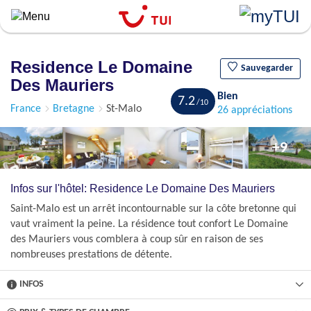
``
Aller
au
contenu
Residence Le Domaine
principal
Sauvegarder
Des Mauriers
Bien
7.2
France
Bretagne
St-Malo
26 appréciations
+9
Infos sur l'hôtel: Residence Le Domaine Des Mauriers
Saint-Malo est un arrêt incontournable sur la côte bretonne qui
vaut vraiment la peine. La résidence tout confort Le Domaine
des Mauriers vous comblera à coup sûr en raison de ses
nombreuses prestations de détente.
INFOS