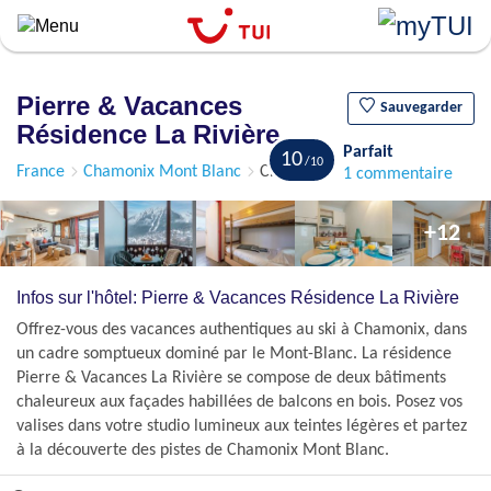
``
Aller
au
contenu
Pierre & Vacances
principal
Sauvegarder
Résidence La Rivière
Parfait
10
France
Chamonix Mont Blanc
Chamonix
1 commentaire
+12
Infos sur l'hôtel: Pierre & Vacances Résidence La Rivière
Offrez-vous des vacances authentiques au ski à Chamonix, dans
un cadre somptueux dominé par le Mont-Blanc. La résidence
Pierre & Vacances La Rivière se compose de deux bâtiments
chaleureux aux façades habillées de balcons en bois. Posez vos
valises dans votre studio lumineux aux teintes légères et partez
à la découverte des pistes de Chamonix Mont Blanc.