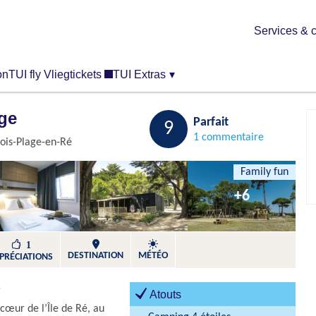
Services & c
on
TUI fly Vliegtickets
TUI Extras
▾
ge
Sauvegarder
Parfait
9
1 commentaire
ois-Plage-en-Ré
Family fun
+6
1
DESTINATION
MÉTÉO
PRÉCIATIONS
e
Atouts
cœur de l’Île de Ré, au