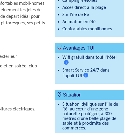
Camping 4 étoiles
onfortables mobil-homes
Accès direct à la plage
leinement les joies de
Sur l'île de Ré
 de départ idéal pour
Animation en été
 pittoresques, ses petits
Confortables mobilhomes
Avantages TUI
 extérieur
Wifi gratuit dans tout l'hôtel
e et en soirée, club
Plus
Smart Service 24/7 dans
d'informations
l'appli TUI
Plus
d'informations
Situation
Situation idyllique sur l'île de
itures électriques.
Ré, au cœur d'une zone
naturelle protégée, à 300
mètres d'une belle plage de
sable et à proximité des
commerces.