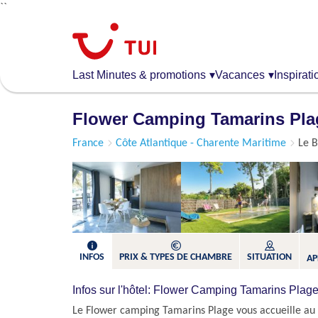
``
Aller
au
contenu
principal
Last Minutes & promotions
▾
Vacances
▾
Inspirati
Flower Camping Tamarins Pla
France
Côte Atlantique - Charente Maritime
Le B
INFOS
PRIX & TYPES DE CHAMBRE
SITUATION
AP
Infos sur l'hôtel: Flower Camping Tamarins Plag
Le Flower camping Tamarins Plage vous accueille au 