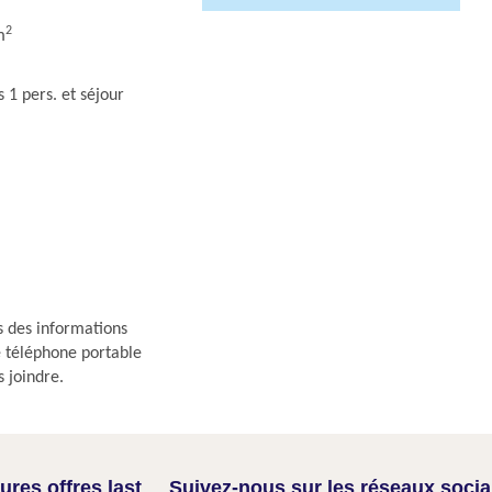
2
m
 1 pers. et séjour
s des informations
re téléphone portable
s joindre.
res offres last
Suivez-nous sur les réseaux soci