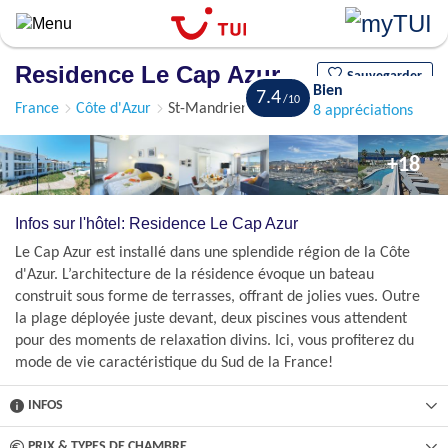
Aller
au
contenu
Residence Le Cap Azur
principal
Sauvegarder
Bien
7.4
France
Côte d'Azur
St-Mandrier
8 appréciations
+18
Infos sur l'hôtel: Residence Le Cap Azur
Le Cap Azur est installé dans une splendide région de la Côte
d'Azur. L’architecture de la résidence évoque un bateau
construit sous forme de terrasses, offrant de jolies vues. Outre
la plage déployée juste devant, deux piscines vous attendent
pour des moments de relaxation divins. Ici, vous profiterez du
mode de vie caractéristique du Sud de la France!
INFOS
PRIX & TYPES DE CHAMBRE