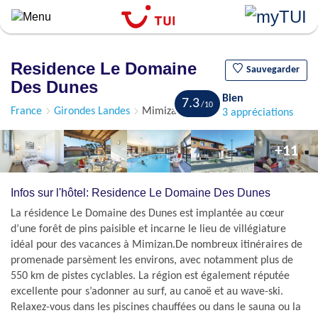
``
Aller
au
contenu
Residence Le Domaine
principal
Sauvegarder
Des Dunes
Bien
7.3
France
Girondes Landes
Mimizan
3 appréciations
+11
Infos sur l'hôtel: Residence Le Domaine Des Dunes
La résidence Le Domaine des Dunes est implantée au cœur
d’une forêt de pins paisible et incarne le lieu de villégiature
idéal pour des vacances à Mimizan.De nombreux itinéraires de
promenade parsèment les environs, avec notamment plus de
550 km de pistes cyclables. La région est également réputée
excellente pour s’adonner au surf, au canoë et au wave-ski.
Relaxez-vous dans les piscines chauffées ou dans le sauna ou la