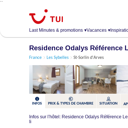
``
Aller
au
contenu
principal
Last Minutes & promotions
▾
Vacances
▾
Inspirati
Residence Odalys Référence Le
France
Les Sybelles
St-Sorlin d'Arves
INFOS
PRIX & TYPES DE CHAMBRE
SITUATION
AP
Infos sur l'hôtel: Residence Odalys Référence L
Ii