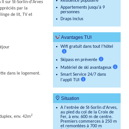
Résidence populaire
II sur St-Sorlin-d'Arves
Appartements jusqu'à 9
ppréciés par la
personnes
linge de lit, TV et
Draps inclus
Avantages TUI
Wifi gratuit dans tout l'hôtel
séjour
Plus
Skipass en prévente
d'informations
Plus
Matériel de ski avantageux
d'informations
Plus
ilette dans le logement.
Smart Service 24/7 dans
d'inform
l'appli TUI
Plus
d'informations
Situation
A l'entrée de St-Sorlin d'Arves,
au pied du col de la Croix de
2
duplex, env. 42m
Fer, à env. 600 m de centre.
Premiers commerces à 250 m
et remontées à 700 m