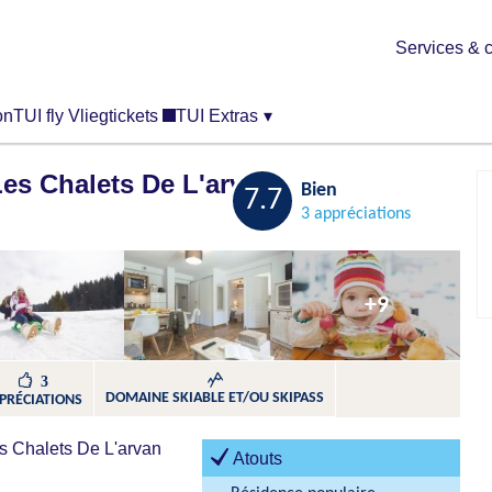
Services & c
on
TUI fly Vliegtickets
TUI Extras
▾
s Chalets De L'arvan Ii
Sauvegarder
Bien
7.7
3 appréciations
+9
3
DOMAINE SKIABLE ET/OU SKIPASS
PRÉCIATIONS
es Chalets De L'arvan
Atouts