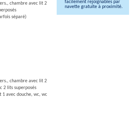
facilement rejoignables par
pers., chambre avec lit 2
navette gratuite à proximité.
uperposés
arfois séparé)
pers., chambre avec lit 2
c 2 lits superposés
et 1 avec douche, wc, wc