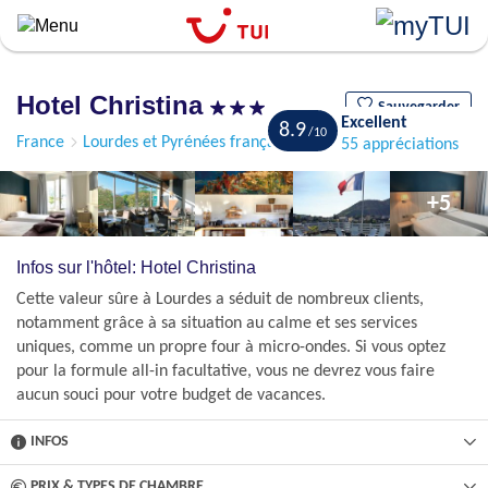
``
Aller
au
contenu
Hotel Christina
principal
Sauvegarder
Excellent
8.9
France
Lourdes et Pyrénées françaises
Lourdes
55 appréciations
+5
Infos sur l'hôtel: Hotel Christina
Cette valeur sûre à Lourdes a séduit de nombreux clients,
notamment grâce à sa situation au calme et ses services
uniques, comme un propre four à micro-ondes. Si vous optez
pour la formule all-in facultative, vous ne devrez vous faire
aucun souci pour votre budget de vacances.
INFOS
PRIX & TYPES DE CHAMBRE