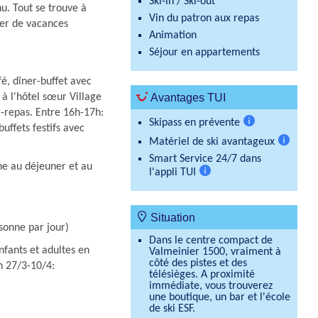
Ski-in / Ski-out
. Tout se trouve à
Vin du patron aux repas
ter de vacances
Animation
Séjour en appartements
fé, dîner-buffet avec
 à l'hôtel sœur Village
Avantages TUI
-repas. Entre 16h-17h:
Skipass en prévente
buffets festifs avec
Plus
Matériel de ski avantageux
d'informations
Plus
Smart Service 24/7 dans
ne au déjeuner et au
d'inform
l'appli TUI
Plus
d'informations
Situation
sonne par jour)
Dans le centre compact de
nfants et adultes en
Valmeinier 1500, vraiment à
côté des pistes et des
n 27/3-10/4:
télésièges. A proximité
immédiate, vous trouverez
une boutique, un bar et l'école
de ski ESF.