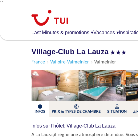
``
Aller
au
contenu
principal
Last Minutes & promotions
▾
Vacances
▾
Inspirati
Village-Club La Lauza
France
Valloire-Valmeinier
Valmeinier
INFOS
PRIX & TYPES DE CHAMBRE
SITUATION
AP
Infos sur l'hôtel: Village-Club La Lauza
A La Lauza,il règne une atmosphère détendue. Vous 