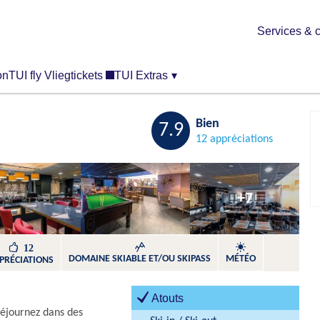
Services & c
on
TUI fly Vliegtickets
TUI Extras
▾
Sauvegarder
Bien
7.9
12 appréciations
+7
12
DOMAINE SKIABLE ET/OU SKIPASS
MÉTÉO
PRÉCIATIONS
Atouts
séjournez dans des