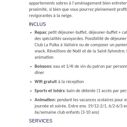
appartements sobres à l'aménagement bien entretenu
proximité, si bien que vous pourrez pleinement profi
revigorantes à la neige.
INCLUS
Repas:
petit déjeuner-buffet, déjeuner-buffet + ca
des spécialités savoyardes. Possibilité de déjeuner
Club La Pulka à Valloire ou de composer un panier
snack. Réveillons de Noël et de la Saint-Sylvestre: 
animation
Boissons:
eau et 1/4l de vin du patron par person
dîner
Wifi gratuit
à la réception
Sports et loisirs:
bain de détente (1 accès par per
Animation:
pendant les vacances scolaires pour e
journée et soirée. Entre env. 19/12-2/1, 6/2-6/3 e
6x/semaine club enfants (3-10 ans)
SERVICES