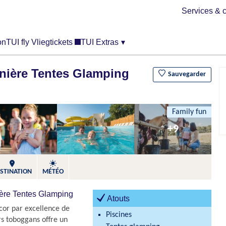
Services & c
on
TUI fly Vliegtickets
TUI Extras
▾
nière Tentes Glamping
Sauvegarder
Family fun
+9
STINATION
MÉTÉO
ière Tentes Glamping
Atouts
écor par excellence de
Piscines
rs toboggans offre un