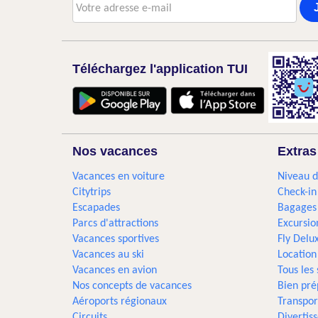
Téléchargez l'application TUI
Nos vacances
Extras
Vacances en voiture
Niveau d
Citytrips
Check-in
Escapades
Bagages
Parcs d'attractions
Excursio
Vacances sportives
Fly Delu
Vacances au ski
Location
Vacances en avion
Tous les
Nos concepts de vacances
Bien pré
Aéroports régionaux
Transpor
Circuits
Divertis