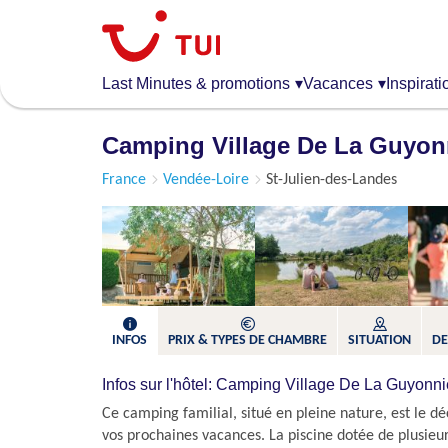
Aller
au
contenu
principal
Last Minutes & promotions
▾
Vacances
▾
Inspirati
Camping Village De La Guyon
France
Vendée-Loire
St-Julien-des-Landes
INFOS
PRIX & TYPES DE CHAMBRE
SITUATION
DE
Infos sur l'hôtel: Camping Village De La Guyonn
Ce camping familial, situé en pleine nature, est le d
vos prochaines vacances. La piscine dotée de plusieu