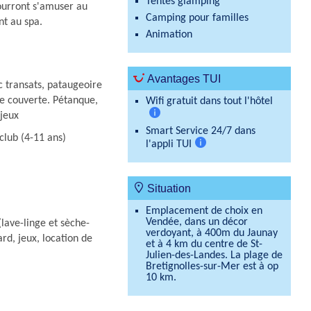
Tentes glamping
 pourront s'amuser au
Camping pour familles
nt au spa.
Animation
Avantages TUI
c transats, pataugeoire
ne couverte. Pétanque,
Wifi gratuit dans tout l'hôtel
 jeux
Plus
Smart Service 24/7 dans
club (4-11 ans)
d'informations
l'appli TUI
Plus
d'informations
Situation
Emplacement de choix en
Vendée, dans un décor
(lave-linge et sèche-
verdoyant, à 400m du Jaunay
ard, jeux, location de
et à 4 km du centre de St-
Julien-des-Landes. La plage de
Bretignolles-sur-Mer est à op
10 km.