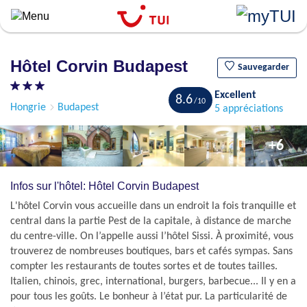
``
Aller
au
contenu
Hôtel Corvin Budapest
principal
Sauvegarder
Excellent
8.6
Hongrie
Budapest
5 appréciations
+6
Infos sur l'hôtel: Hôtel Corvin Budapest
L'hôtel Corvin vous accueille dans un endroit la fois tranquille et
central dans la partie Pest de la capitale, à distance de marche
du centre-ville. On l’appelle aussi l’hôtel Sissi. À proximité, vous
trouverez de nombreuses boutiques, bars et cafés sympas. Sans
compter les restaurants de toutes sortes et de toutes tailles.
Italien, chinois, grec, international, burgers, barbecue... Il y en a
pour tous les goûts. Le bonheur à l’état pur. La particularité de