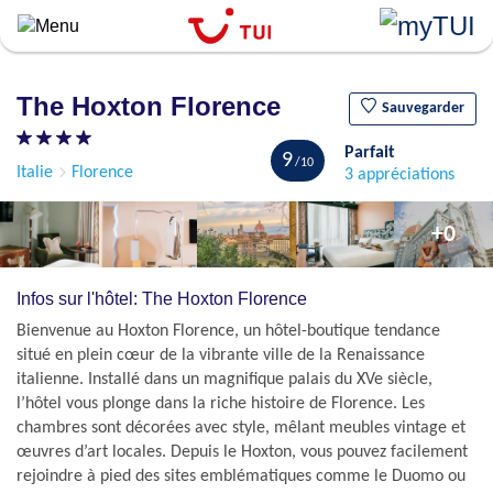
``
Aller
au
contenu
The Hoxton Florence
principal
Sauvegarder
Parfait
9
Italie
Florence
3 appréciations
+0
Infos sur l'hôtel: The Hoxton Florence
Bienvenue au Hoxton Florence, un hôtel-boutique tendance
situé en plein cœur de la vibrante ville de la Renaissance
italienne. Installé dans un magnifique palais du XVe siècle,
l’hôtel vous plonge dans la riche histoire de Florence. Les
chambres sont décorées avec style, mêlant meubles vintage et
œuvres d’art locales. Depuis le Hoxton, vous pouvez facilement
rejoindre à pied des sites emblématiques comme le Duomo ou