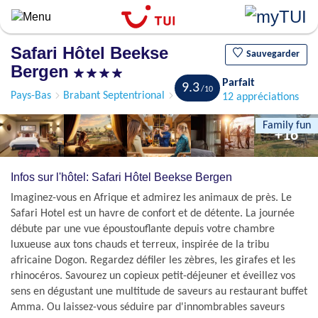
Aller
au
contenu
Safari Hôtel Beekse
principal
Sauvegarder
Bergen
Parfait
9.3
Pays-Bas
Brabant Septentrional
Hilvarenbeek
12 appréciations
Family fun
+16
Infos sur l'hôtel: Safari Hôtel Beekse Bergen
Imaginez-vous en Afrique et admirez les animaux de près. Le
Safari Hotel est un havre de confort et de détente. La journée
débute par une vue époustouflante depuis votre chambre
luxueuse aux tons chauds et terreux, inspirée de la tribu
africaine Dogon. Regardez défiler les zèbres, les girafes et les
rhinocéros. Savourez un copieux petit-déjeuner et éveillez vos
sens en dégustant une multitude de saveurs au restaurant buffet
Amma. Ou laissez-vous séduire par d'innombrables saveurs