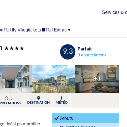
Services & c
on
TUI fly Vliegtickets
TUI Extras
▾
ch
Sauvegarder
Parfait
9.3
3 appréciations
+3
3
DESTINATION
MÉTÉO
PRÉCIATIONS
Atouts
ge! Idéal pour profiter