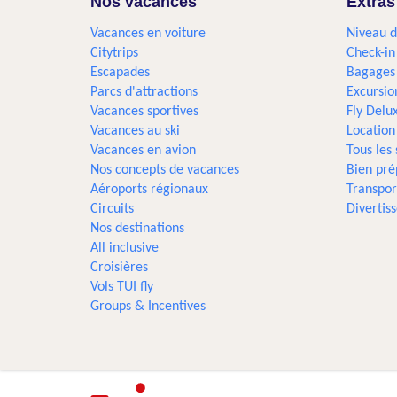
Nos vacances
Extras
Vacances en voiture
Niveau d
Citytrips
Check-in
Escapades
Bagages
Parcs d'attractions
Excursio
Vacances sportives
Fly Delu
Vacances au ski
Location
Vacances en avion
Tous les
Nos concepts de vacances
Bien pré
Aéroports régionaux
Transpor
Circuits
Divertis
Nos destinations
All inclusive
Croisières
Vols TUI fly
Groups & Incentives