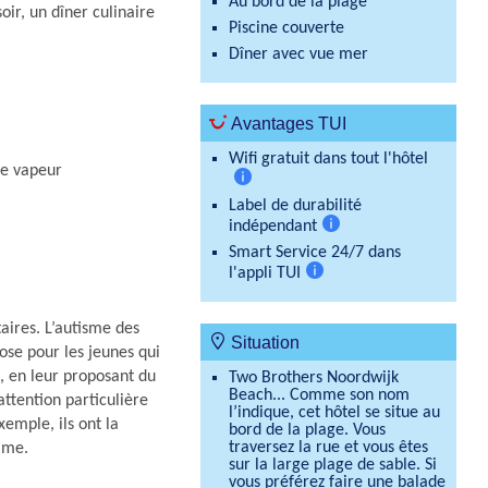
Au bord de la plage
oir, un dîner culinaire
Piscine couverte
Dîner avec vue mer
Avantages TUI
Wifi gratuit dans tout l'hôtel
de vapeur
Plus
Label de durabilité
d'informations
indépendant
Plus
Smart Service 24/7 dans
d'informations
l'appli TUI
Plus
d'informations
aires. L’autisme des
Situation
ose pour les jeunes qui
, en leur proposant du
Two Brothers Noordwijk
Beach... Comme son nom
 attention particulière
l’indique, cet hôtel se situe au
emple, ils ont la
bord de la plage. Vous
traversez la rue et vous êtes
lme.
sur la large plage de sable. Si
vous préférez faire une balade