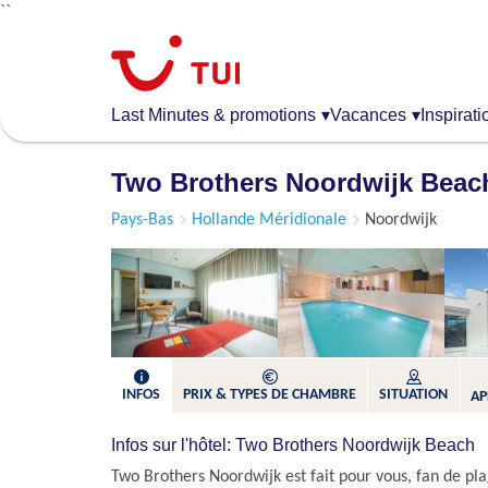
``
Aller
au
contenu
principal
Last Minutes & promotions
▾
Vacances
▾
Inspirati
Two Brothers Noordwijk Bea
Pays-Bas
Hollande Méridionale
Noordwijk
INFOS
PRIX & TYPES DE CHAMBRE
SITUATION
AP
Infos sur l'hôtel: Two Brothers Noordwijk Beach
Two Brothers Noordwijk est fait pour vous, fan de pla