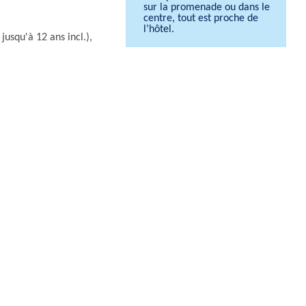
sur la promenade ou dans le
centre, tout est proche de
l’hôtel.
jusqu'à 12 ans incl.),