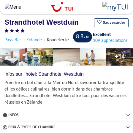
Aller
au
contenu
Strandhotel Westduin
principal
Sauvegarder
Excellent
8.8
Pays-Bas
Zélande
Koudekerke
109 appréciations
+14
Infos sur l'hôtel: Strandhotel Westduin
Prendre un bol d'air à la Mer du Nord, savourer la tranquillité
et les délices culinaires, bien dormir dans des chambres
douillettes... Strandhotel Westduin offre tout pour des vacances
réussies en Zélande.
INFOS
PRIX & TYPES DE CHAMBRE