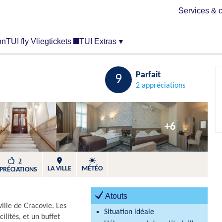
Services & c
on
TUI fly Vliegtickets
TUI Extras
▾
Sauvegarder
Parfait
9
2 appréciations
+6
2
LA VILLE
MÉTÉO
PRÉCIATIONS
Atouts
ille de Cracovie. Les
Situation idéale
lités, et un buffet