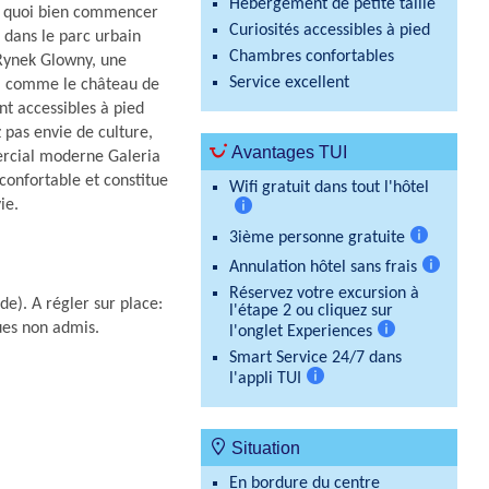
Hébergement de petite taille
e quoi bien commencer
Curiosités accessibles à pied
z dans le parc urbain
Chambres confortables
 Rynek Glowny, une
Service excellent
le, comme le château de
nt accessibles à pied
z pas envie de culture,
Avantages TUI
ercial moderne Galeria
confortable et constitue
Wifi gratuit dans tout l'hôtel
ie.
Plus
3ième personne gratuite
d'informations
Plus
Annulation hôtel sans frais
d'informati
Plus
Réservez votre excursion à
de). A régler sur place:
d'informa
l'étape 2 ou cliquez sur
ues non admis.
l'onglet Experiences
Plus
Smart Service 24/7 dans
d'informations
l'appli TUI
Plus
d'informations
Situation
En bordure du centre