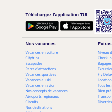
Téléchargez l'application TUI
Nos vacances
Extras
Vacances en voiture
Niveau d
Citytrips
Check-in
Escapades
Bagages
Parcs d'attractions
Excursio
Vacances sportives
Fly Delu
Vacances au ski
Location
Vacances en avion
Tous les
Nos concepts de vacances
Bien pré
Aéroports régionaux
Transpor
Circuits
Divertis
Nos destinations