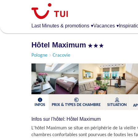
Aller
au
contenu
principal
Last Minutes & promotions
▾
Vacances
▾
Inspirati
Hôtel Maximum
Pologne
Cracovie
INFOS
PRIX & TYPES DE CHAMBRE
SITUATION
AP
Infos sur l'hôtel: Hôtel Maximum
L'hôtel Maximum se situe en périphérie de la vieille v
chambres confortables sont pourvues de toutes les faci