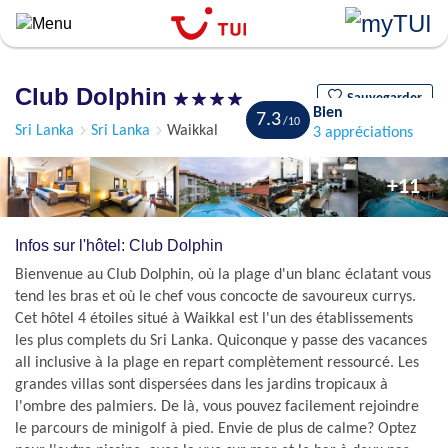
``
Aller
au
contenu
Club Dolphin
principal
Sauvegarder
Bien
7.3
Sri Lanka
Sri Lanka
Waikkal
3 appréciations
+11
Infos sur l'hôtel: Club Dolphin
Bienvenue au Club Dolphin, où la plage d'un blanc éclatant vous
tend les bras et où le chef vous concocte de savoureux currys.
Cet hôtel 4 étoiles situé à Waikkal est l'un des établissements
les plus complets du Sri Lanka. Quiconque y passe des vacances
all inclusive à la plage en repart complètement ressourcé. Les
grandes villas sont dispersées dans les jardins tropicaux à
l'ombre des palmiers. De là, vous pouvez facilement rejoindre
le parcours de minigolf à pied. Envie de plus de calme? Optez