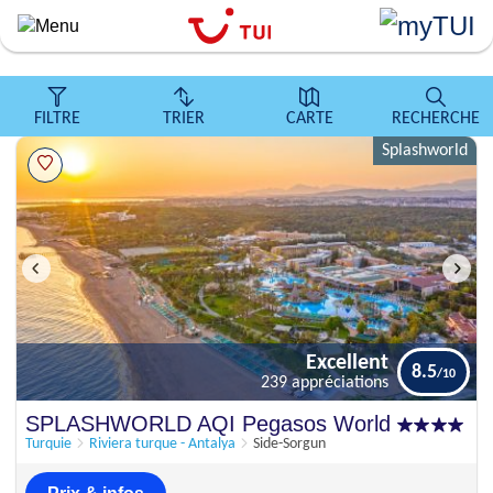
``
Aller
au
contenu
principal
FILTRE
TRIER
CARTE
RECHERCHE
Splashworld
Excellent
8.5
239 appréciations
Excellent
SPLASHWORLD AQI Pegasos World
8.5
239 appréciations
Turquie
Riviera turque - Antalya
Side-Sorgun