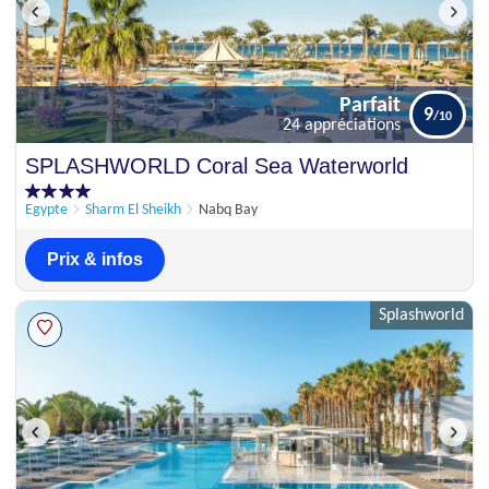
Parfait
9
24 appréciations
Parfait
SPLASHWORLD Coral Sea Waterworld
9
24 appréciations
Egypte
Sharm El Sheikh
Nabq Bay
Prix & infos
Splashworld