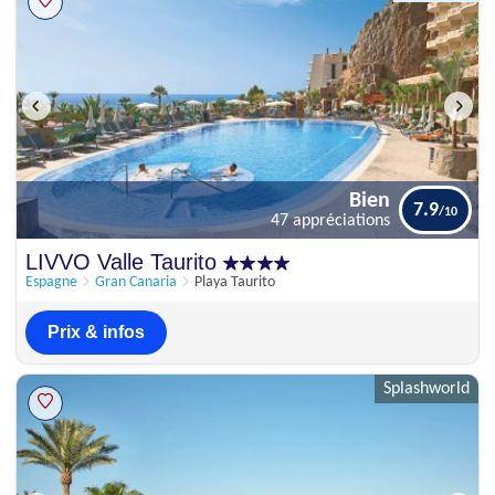
Bien
7.9
47 appréciations
Bien
LIVVO Valle Taurito
7.9
47 appréciations
Espagne
Gran Canaria
Playa Taurito
Prix & infos
Splashworld