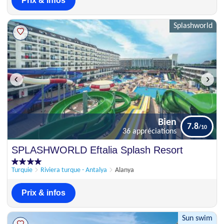
Prix & infos
Splashworld
Bien
7.8
36 appréciations
Bien
SPLASHWORLD Eftalia Splash Resort
7.8
36 appréciations
Turquie
Riviera turque - Antalya
Alanya
Prix & infos
Sun swim