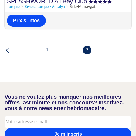
Parfait
SPLASHWORLD Ali Bey Club
9.1
113 appréciations
Turquie
Riviera turque - Antalya
Side-Manavgat
Prix & infos
1
2
Vous ne voulez plus manquer nos meilleures
offres last minute et nos concours? Inscrivez-
vous à notre newsletter hebdomadaire.
Je m'inscris