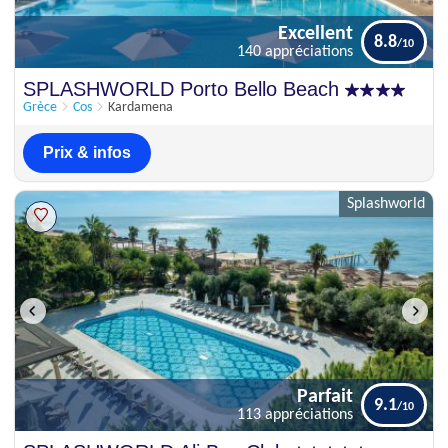
Excellent
8.8
140 appréciations
Excellent
SPLASHWORLD Porto Bello Beach
8.8
140 appréciations
Grèce
Cos
Kardamena
Prix & infos
Splashworld
Parfait
9.1
113 appréciations