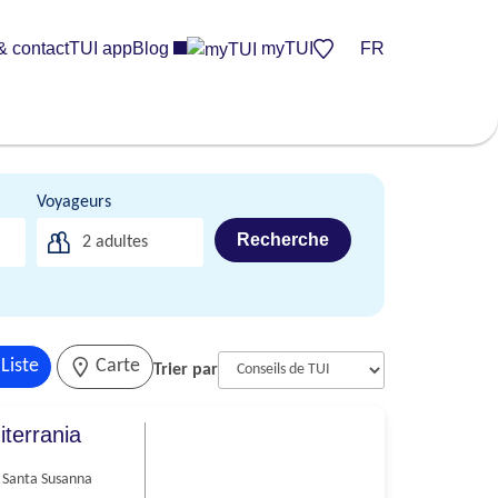
& contact
TUI app
Blog
myTUI
FR
Voyageurs
Recherche
2
adultes
Liste
Carte
Trier par
iterrania
Santa Susanna