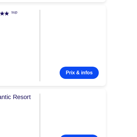
sup
Prix & infos
antic Resort