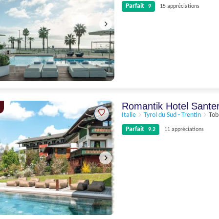
Parfait
9
15 appréciations
Parfait
9
15 appréciations
Romantik Hotel Sante
Italie
Tyrol du Sud - Trentin
Tob
Parfait
9.2
11 appréciations