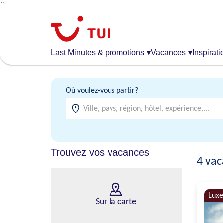
``
Aller
au
contenu
principal
Last Minutes & promotions
▾
Vacances
▾
Inspirati
Où voulez-vous partir?
Trouvez vos vacances
4
vac
Luxe
Sur la carte