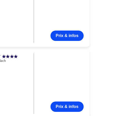
Prix & infos
r
lach
Prix & infos