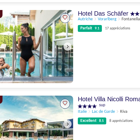
Parfait
9.2
11 appréciations
Hotel Das Schäfer
Autriche
Vorarlberg
Fontanella
Parfait
9.1
17 appréciations
Parfait
9.1
17 appréciations
Hotel Villa Nicolli Rom
sup
Italie
Lac de Garde
Riva
Excellent
8.5
8 appréciations