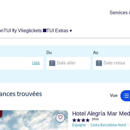
Services 
on
TUI fly Vliegtickets
TUI Extras
▾
Du
Au
Liste
ances trouvées
Vue
Hotel Alegría Mar Med
plus
Espagne
Costa Barcelona Nord