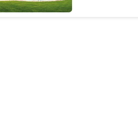
Excellent
8.5
8 appréciations