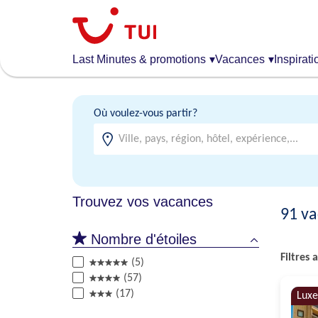
Aller
au
contenu
principal
Last Minutes & promotions
▾
Vacances
▾
Inspirati
Où voulez-vous partir?
Trouvez vos vacances
91
va
Nombre d'étoiles
Filtres a
(5)
(57)
(17)
Luxe