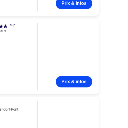
Prix & infos
sup
vaux
Prix & infos
endorf-Pont