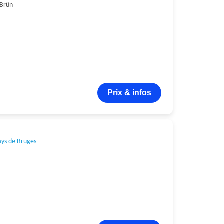
Brün
Prix & infos
ays de Bruges