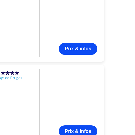
Prix & infos
s
ays de Bruges
Prix & infos