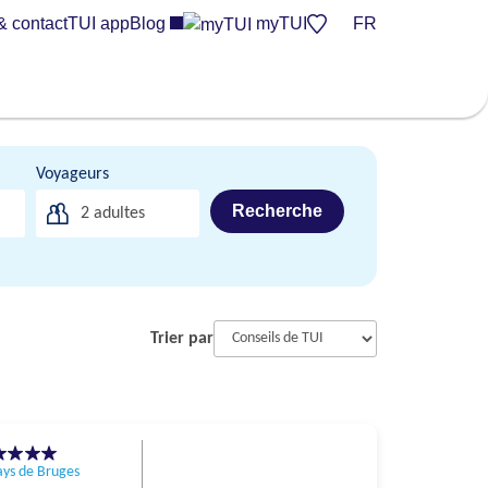
& contact
TUI app
Blog
myTUI
FR
Voyageurs
Recherche
2
adultes
Trier par
ays de Bruges