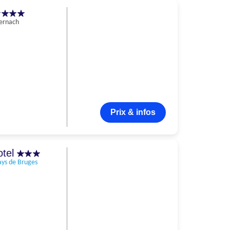
ernach
Prix & infos
otel
ays de Bruges