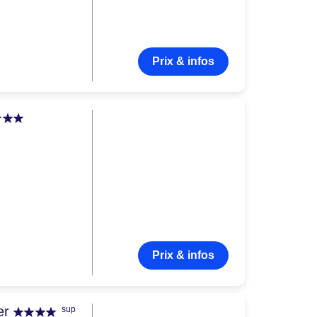
Prix & infos
Prix & infos
er
sup