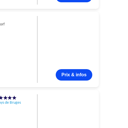
orf
Prix & infos
ays de Bruges