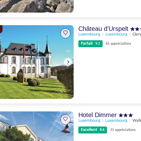
Excellent
8.3
264 appréciations
Château d'Urspelt
Luxembourg
Luxembourg
Cler
Parfait
9.2
65 appréciations
Parfait
9.2
65 appréciations
Hotel Dimmer
Luxembourg
Luxembourg
Wall
Excellent
8.6
31 appréciations