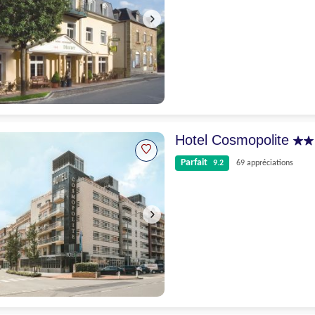
Excellent
8.6
31 appréciations
Hotel Cosmopolite
Parfait
9.2
69 appréciations
Parfait