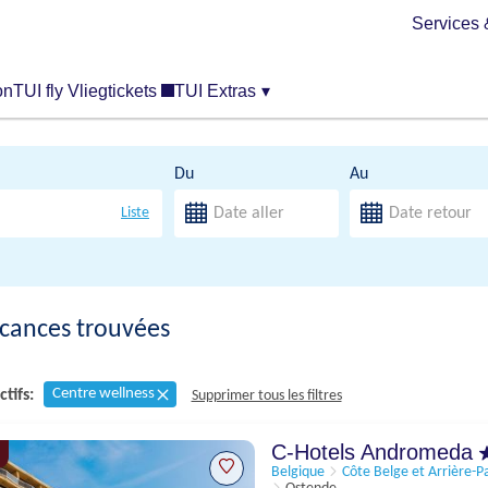
Services 
on
TUI fly Vliegtickets
TUI Extras
▾
Du
Au
Liste
cances trouvées
Centre wellness
ctifs:
Supprimer tous les filtres
C-Hotels Andromeda
Belgique
Côte Belge et Arrière-P