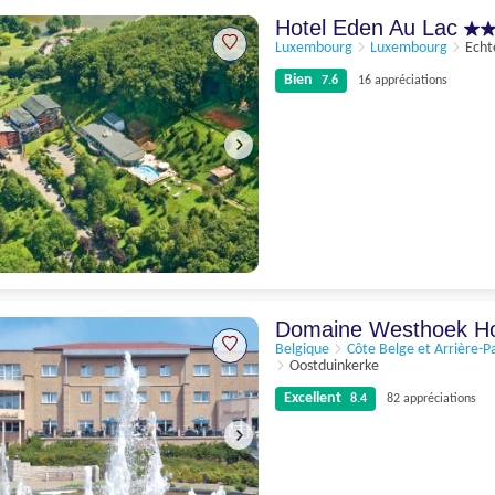
9.2
69 appréciations
Hotel Eden Au Lac
Luxembourg
Luxembourg
Echt
Bien
7.6
16 appréciations
Bien
7.6
16 appréciations
Domaine Westhoek H
Belgique
Côte Belge et Arrière-P
Oostduinkerke
Excellent
8.4
82 appréciations