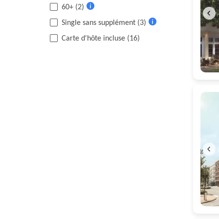
60+ (2)
d'informations
Plus
Single sans supplément (3)
d'informations
Plus
Carte d'hôte incluse (16)
d'informations