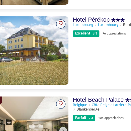
Parfait
9.1
274 appréciations
Hotel Pérékop
Luxembourg
Luxembourg
Berd
Excellent
8.3
96 appréciations
Excellent
8.3
96 appréciations
Hotel Beach Palace
Belgique
Côte Belge et Arrière-P
Blankenberge
Parfait
9.3
104 appréciations