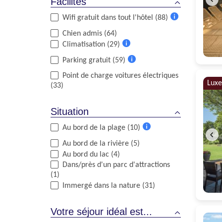
Facilités
Wifi gratuit dans tout l'hôtel (88)
Plus
Chien admis (64)
d'informations
Climatisation (29)
Plus
Parking gratuit (59)
d'informations
Plus
Point de charge voitures électriques
d'informations
Luxe
(33)
Situation
Au bord de la plage (10)
Plus
Au bord de la rivière (5)
d'informations
Au bord du lac (4)
Dans/près d'un parc d'attractions
(1)
Immergé dans la nature (31)
Votre séjour idéal est...