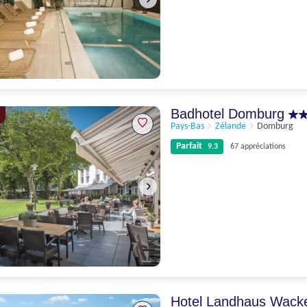
Parfait
9.3
104 appréciations
Badhotel Domburg
Pays-Bas
Zélande
Domburg
Parfait
9.3
67 appréciations
Parfait
9.3
67 appréciations
Hotel Landhaus Wack