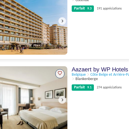
Ostende
Parfait
9.3
191 appréciations
Parfait
9.3
191 appréciations
Aazaert by WP Hotel
Belgique
Côte Belge et Arrière-P
Blankenberge
Parfait
9.1
274 appréciations