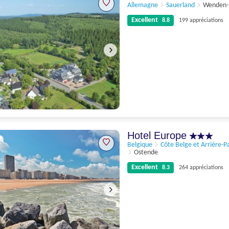
Allemagne
Sauerland
Wenden-
Excellent
8.8
199 appréciations
Excellent
8.8
199 appréciations
Hotel Europe
Belgique
Côte Belge et Arrière-P
Ostende
Excellent
8.3
264 appréciations