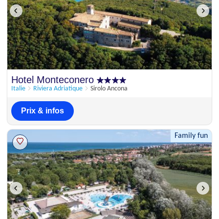
Hotel Monteconero
Italie
Riviera Adriatique
Sirolo Ancona
Prix & infos
Family fun