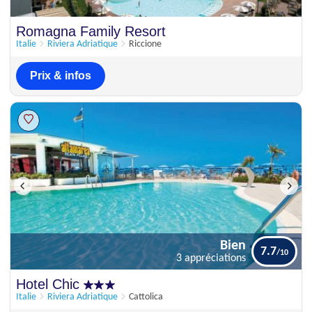
Romagna Family Resort
Italie
Riviera Adriatique
Riccione
Prix & infos
Bien
7.7
3 appréciations
Bien
Hotel Chic
7.7
3 appréciations
Italie
Riviera Adriatique
Cattolica