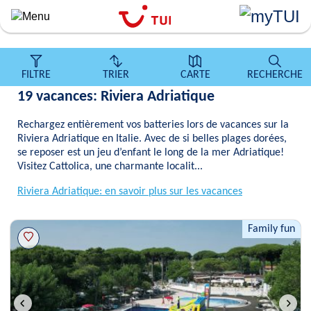
``
Aller
au
contenu
principal
FILTRE
TRIER
CARTE
RECHERCHE
19 vacances: Riviera Adriatique
Rechargez entièrement vos batteries lors de vacances sur la
Riviera Adriatique en Italie. Avec de si belles plages dorées,
se reposer est un jeu d’enfant le long de la mer Adriatique!
Visitez Cattolica, une charmante localit...
Riviera Adriatique: en savoir plus sur les vacances
Family fun