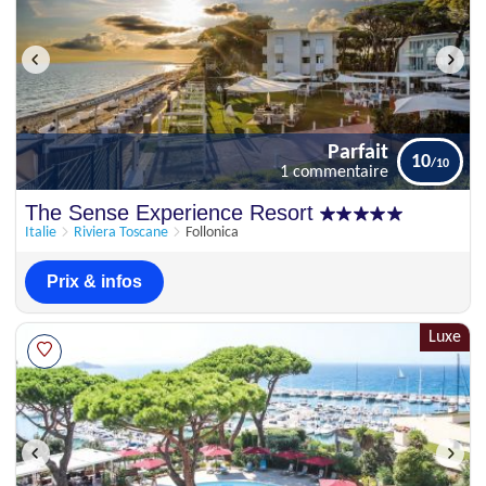
Parfait
10
1 commentaire
Parfait
The Sense Experience Resort
10
1 commentaire
Italie
Riviera Toscane
Follonica
Prix & infos
Luxe