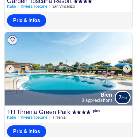
Excellent
Garden Toscana Resort
8.6
5 appréciations
Italie
Riviera Toscane
San Vincenzo
Prix & infos
Bien
7
3 appréciations
Bien
TH Tirrenia Green Park
plus
7
3 appréciations
Italie
Riviera Toscane
Tirrenia
Prix & infos