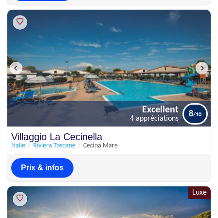
Excellent
8
4 appréciations
Excellent
Villaggio La Cecinella
8
4 appréciations
Italie
Riviera Toscane
Cecina Mare
Prix & infos
Luxe