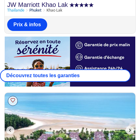
Parfait
JW Marriott Khao Lak
9.6
12 appréciations
Thaïlande
Phuket
Khao Lak
Prix & infos
Découvrez toutes les garanties