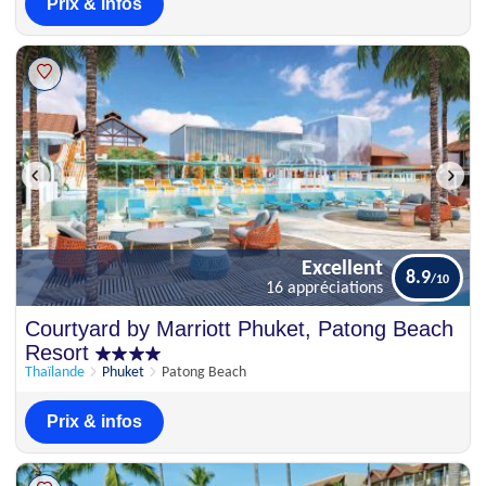
Prix & infos
Excellent
8.9
16 appréciations
Excellent
Courtyard by Marriott Phuket, Patong Beach
8.9
16 appréciations
Resort
Thaïlande
Phuket
Patong Beach
Prix & infos