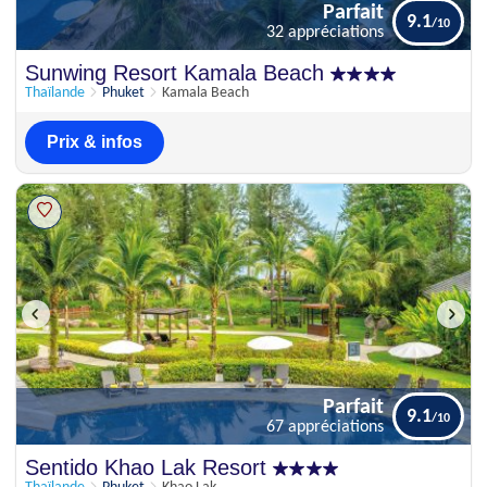
Parfait
9.1
32 appréciations
Parfait
Sunwing Resort Kamala Beach
9.1
32 appréciations
Thaïlande
Phuket
Kamala Beach
Prix & infos
Parfait
9.1
67 appréciations
Parfait
Sentido Khao Lak Resort
9.1
67 appréciations