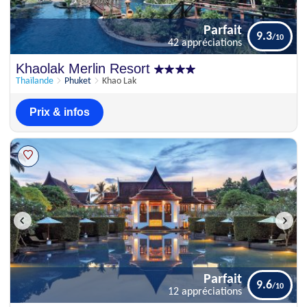
Parfait
9.3
42 appréciations
Parfait
Khaolak Merlin Resort
9.3
42 appréciations
Thaïlande
Phuket
Khao Lak
Prix & infos
Parfait
9.6
12 appréciations