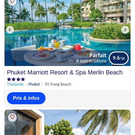
Parfait
9.6
8 appréciations
Parfait
Phuket Marriott Resort & Spa Merlin Beach
9.6
8 appréciations
Thaïlande
Phuket
Tri Trang Beach
Prix & infos