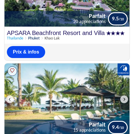
Parfait
9.5
20 appréciations
Parfait
APSARA Beachfront Resort and Villa
9.5
20 appréciations
Thaïlande
Phuket
Khao Lak
Prix & infos
Parfait
9.4
15 appréciations