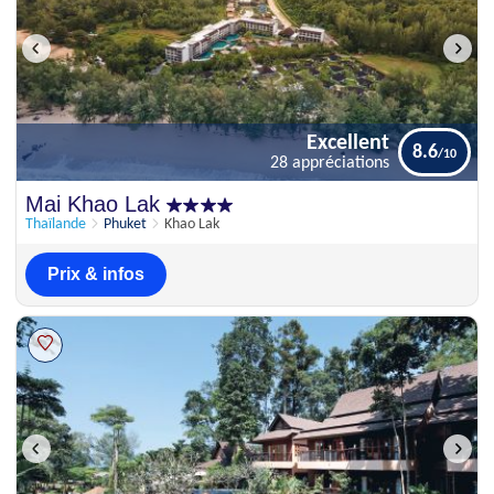
Excellent
8.6
28 appréciations
Excellent
Mai Khao Lak
8.6
28 appréciations
Thaïlande
Phuket
Khao Lak
Prix & infos