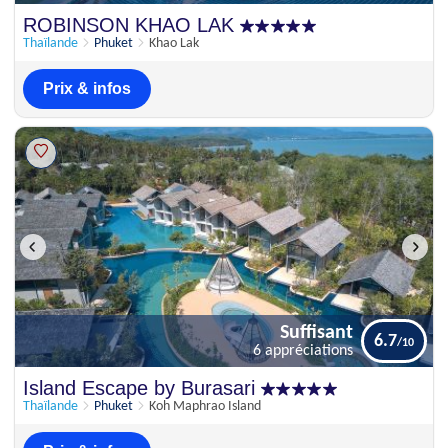
Parfait
ROBINSON KHAO LAK
9.4
15 appréciations
Thaïlande
Phuket
Khao Lak
Prix & infos
Suffisant
6.7
6 appréciations
Suffisant
Island Escape by Burasari
6.7
6 appréciations
Thaïlande
Phuket
Koh Maphrao Island