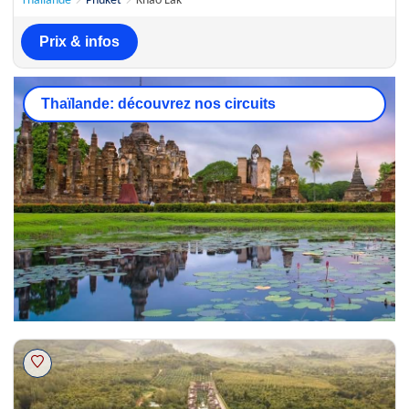
Thaïlande
Phuket
Khao Lak
Prix & infos
Thaïlande: découvrez nos circuits