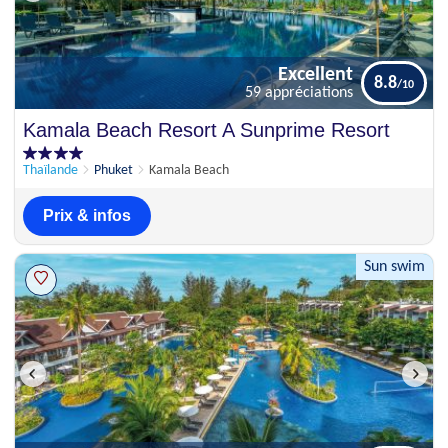
Excellent
8.8
59 appréciations
Excellent
Kamala Beach Resort A Sunprime Resort
8.8
59 appréciations
Thaïlande
Phuket
Kamala Beach
Prix & infos
Sun swim