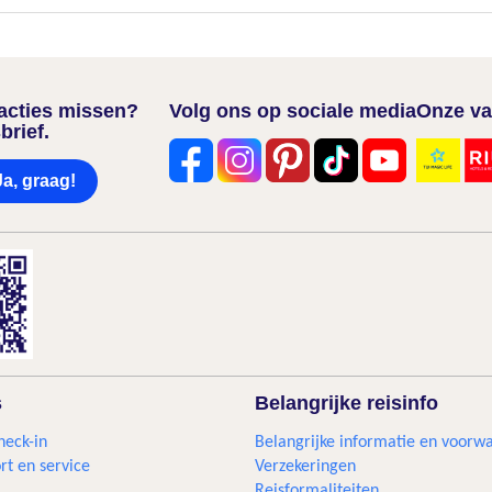
nacties missen?
Volg ons op sociale media
Onze va
brief.
Ja, graag!
s
Belangrijke reisinfo
heck-in
Belangrijke informatie en voorw
rt en service
Verzekeringen
Reisformaliteiten