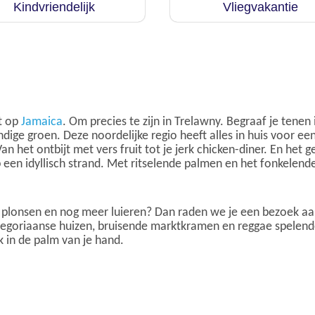
Kindvriendelijk
Vliegvakantie
nt op
Jamaica
. Om precies te zijn in Trelawny. Begraaf je tene
ige groen. Deze noordelijke regio heeft alles in huis voor een 
 Van het ontbijt met vers fruit tot je jerk chicken-diner. En he
p een idyllisch strand. Met ritselende palmen en het fonkelend
n, plonsen en nog meer luieren? Dan raden we je een bezoek a
regoriaanse huizen, bruisende marktkramen en reggae spelende 
k in de palm van je hand.