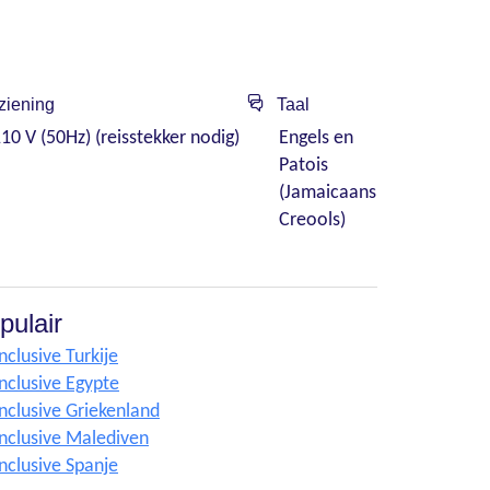
ziening
Taal
10 V (50Hz) (reisstekker nodig)
Engels en
Patois
(Jamaicaans
Creools)
pulair
Inclusive Turkije
Inclusive Egypte
Inclusive Griekenland
Inclusive Malediven
Inclusive Spanje