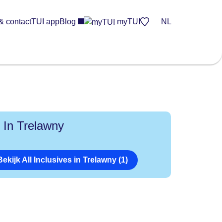
& contact
TUI app
Blog
myTUI
NL
l In Trelawny
Bekijk All Inclusives in Trelawny (1)