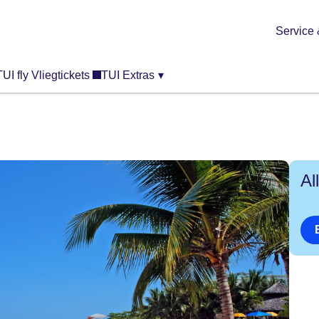
Service 
TUI fly Vliegtickets
TUI Extras
▾
Al