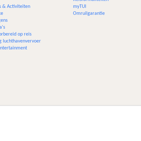
s & Activiteiten
myTUI
xe
Omruilgarantie
ens
a's
rbereid op reis
g luchthavenvervoer
 entertainment