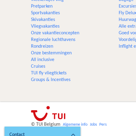
Pretparken
Excursie
Sportvakanties
Fly Delu
Skivakanties
Huurwag
Vliegvakanties
Alle extr
Onze vakantieconcepten
Goed voo
Regionale luchthavens
Voordeli
Rondreizen
Inflight
Onze bestemmingen
All inclusive
Cruises
TUI fly vliegtickets
Groups & Incentives
© TUI Belgium
Algemene info
Jobs
Pers
Contact