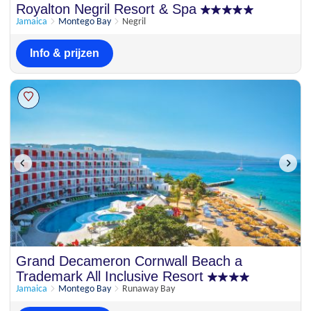
Prima
Royalton Negril Resort & Spa
7
4 beoordelingen
Jamaica
Montego Bay
Negril
Info & prijzen
Grand Decameron Cornwall Beach a
Trademark All Inclusive Resort
Jamaica
Montego Bay
Runaway Bay