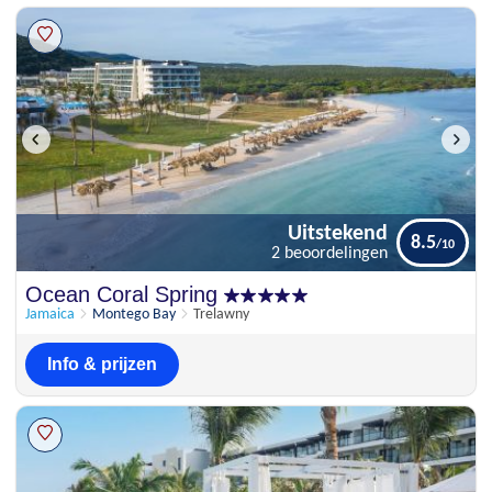
Uitstekend
8.5
2 beoordelingen
Uitstekend
Ocean Coral Spring
8.5
2 beoordelingen
Jamaica
Montego Bay
Trelawny
Info & prijzen