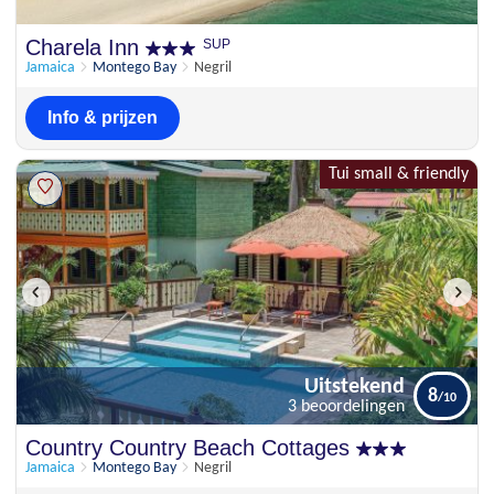
Charela Inn
SUP
Jamaica
Montego Bay
Negril
Info & prijzen
Tui small & friendly
Uitstekend
8
3 beoordelingen
Uitstekend
Country Country Beach Cottages
8
3 beoordelingen
Jamaica
Montego Bay
Negril