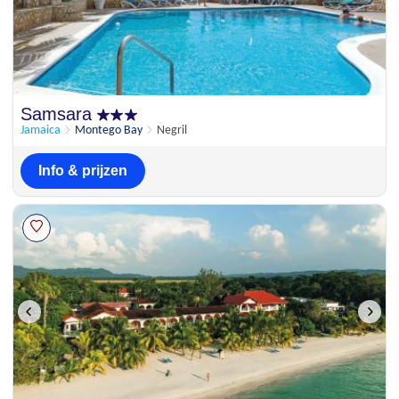
Samsara
Jamaica
Montego Bay
Negril
Info & prijzen