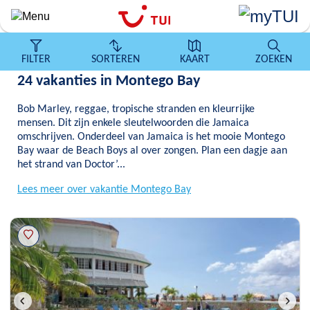
Overslaan
en
naar
de
FILTER
SORTEREN
KAART
ZOEKEN
algemene
24 vakanties in Montego Bay
inhoud
gaan
Bob Marley, reggae, tropische stranden en kleurrijke
mensen. Dit zijn enkele sleutelwoorden die Jamaica
omschrijven. Onderdeel van Jamaica is het mooie Montego
Bay waar de Beach Boys al over zongen. Plan een dagje aan
het strand van Doctor’...
Lees meer over vakantie Montego Bay