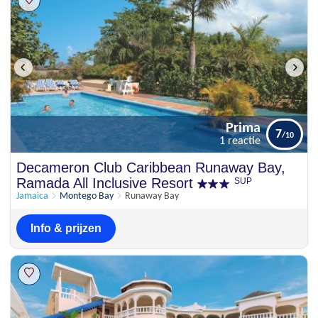
Prima
7
1 reactie
Prima
Decameron Club Caribbean Runaway Bay,
7
1 reactie
Ramada All Inclusive Resort
SUP
Jamaica
Montego Bay
Runaway Bay
Info & prijzen