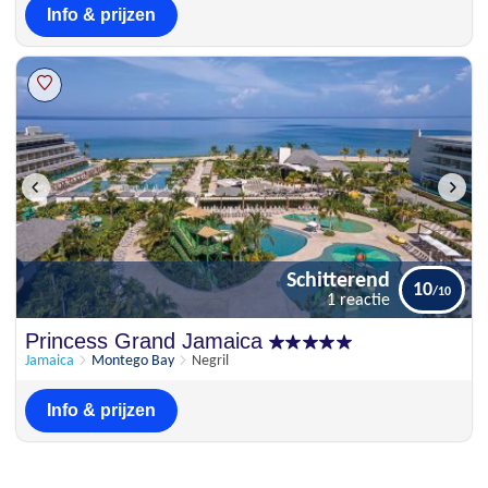
Info & prijzen
Schitterend
10
1 reactie
Schitterend
Princess Grand Jamaica
10
1 reactie
Jamaica
Montego Bay
Negril
Info & prijzen