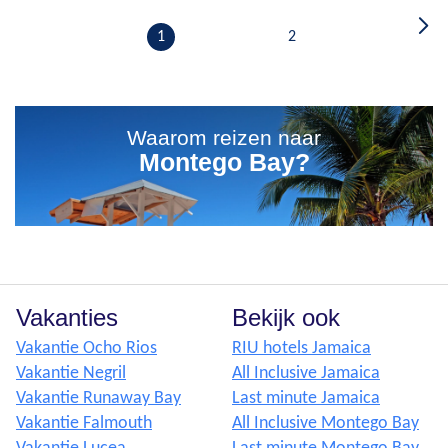
1
2
Waarom reizen naar
Montego Bay?
Vakanties
Bekijk ook
Vakantie Ocho Rios
RIU hotels Jamaica
Vakantie Negril
All Inclusive Jamaica
Vakantie Runaway Bay
Last minute Jamaica
Vakantie Falmouth
All Inclusive Montego Bay