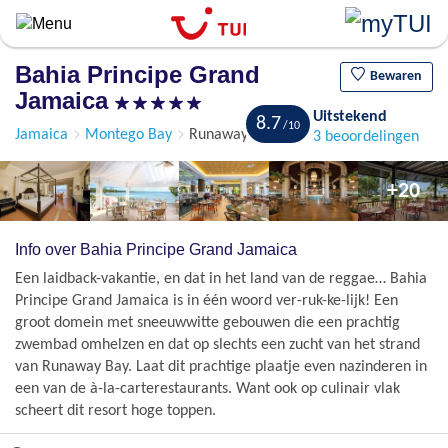
Overslaan
en
naar
Bahia Principe Grand
de
Bewaren
Jamaica
algemene
Uitstekend
inhoud
8.7
Jamaica
Montego Bay
Runaway Bay
3 beoordelingen
gaan
+20
Info over Bahia Principe Grand Jamaica
Een laidback-vakantie, en dat in het land van de reggae… Bahia
Principe Grand Jamaica is in één woord ver-ruk-ke-lijk! Een
groot domein met sneeuwwitte gebouwen die een prachtig
zwembad omhelzen en dat op slechts een zucht van het strand
van Runaway Bay. Laat dit prachtige plaatje even nazinderen in
een van de à-la-carterestaurants. Want ook op culinair vlak
scheert dit resort hoge toppen.