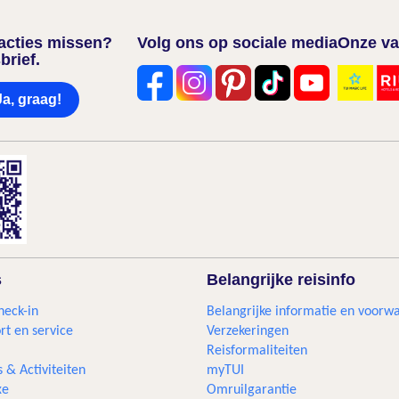
nacties missen?
Volg ons op sociale media
Onze va
brief.
Ja, graag!
s
Belangrijke reisinfo
heck-in
Belangrijke informatie en voorw
rt en service
Verzekeringen
Reisformaliteiten
s & Activiteiten
myTUI
xe
Omruilgarantie