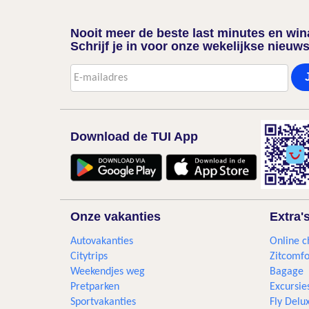
Nooit meer de beste last minutes en wi
Schrijf je in voor onze wekelijkse nieuws
Download de TUI App
Onze vakanties
Extra'
Autovakanties
Online c
Citytrips
Zitcomfo
Weekendjes weg
Bagage
Pretparken
Excursie
Sportvakanties
Fly Delu