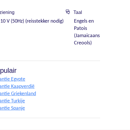
ziening
Taal
10 V (50Hz) (reisstekker nodig)
Engels en
Patois
(Jamaicaans
Creools)
pulair
antie Egypte
antie Kaapverdië
antie Griekenland
ntie Turkije
antie Spanje