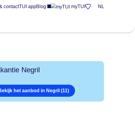
& contact
TUI app
Blog
myTUI
NL
kantie Negril
Bekijk het aanbod in Negril (11)