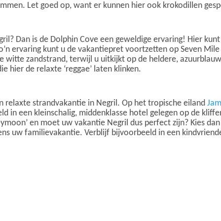
klimmen. Let goed op, want er kunnen hier ook krokodillen ges
il? Dan is de Dolphin Cove een geweldige ervaring! Hier kun
’n ervaring kunt u de vakantiepret voortzetten op Seven Mile 
e witte zandstrand, terwijl u uitkijkt op de heldere, azuurblau
e hier de relaxte ‘reggae’ laten klinken.
 relaxte strandvakantie in Negril. Op het tropische eiland
Jam
d in een kleinschalig, middenklasse hotel gelegen op de kliffe
eymoon’ en moet uw vakantie Negril dus perfect zijn? Kies dan
s uw familievakantie. Verblijf bijvoorbeeld in een kindvriende