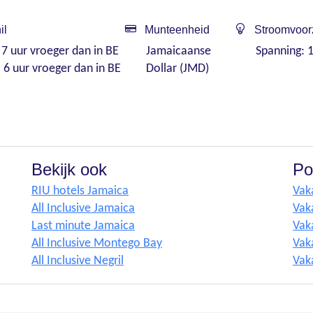
il
Munteenheid
Stroomvoor
 7 uur vroeger dan in BE
Jamaicaanse
Spanning: 1
: 6 uur vroeger dan in BE
Dollar (JMD)
Bekijk ook
Po
RIU hotels Jamaica
Vak
All Inclusive Jamaica
Vak
Last minute Jamaica
Vak
All Inclusive Montego Bay
Vaka
All Inclusive Negril
Vak