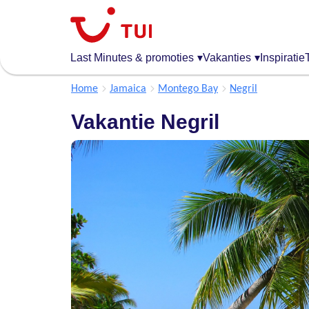
Overslaan
en
naar
de
Last Minutes & promoties
▾
Vakanties
▾
Inspiratie
algemene
inhoud
Home
Jamaica
Montego Bay
Negril
gaan
Vakantie Negril