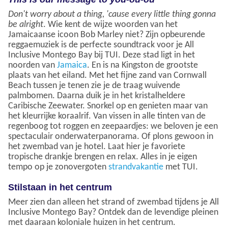
Don't worry about a thing, 'cause every little thing gonna
be alright
. Wie kent de wijze woorden van het
Jamaicaanse icoon Bob Marley niet? Zijn opbeurende
reggaemuziek is de perfecte soundtrack voor je All
Inclusive Montego Bay bij TUI. Deze stad ligt in het
noorden van
Jamaica
. En is na Kingston de grootste
plaats van het eiland. Met het fijne zand van Cornwall
Beach tussen je tenen zie je de traag wuivende
palmbomen. Daarna duik je in het kristalheldere
Caribische Zeewater. Snorkel op en genieten maar van
het kleurrijke koraalrif. Van vissen in alle tinten van de
regenboog tot roggen en zeepaardjes: we beloven je een
spectaculair onderwaterpanorama. Of plons gewoon in
het zwembad van je hotel. Laat hier je favoriete
tropische drankje brengen en relax. Alles in je eigen
tempo op je zonovergoten
strandvakantie
met TUI.
Stilstaan in het centrum
Meer zien dan alleen het strand of zwembad tijdens je All
Inclusive Montego Bay? Ontdek dan de levendige pleinen
met daaraan koloniale huizen in het centrum.