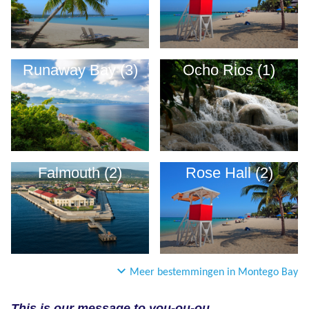
Runaway Bay (3)
Ocho Rios (1)
Falmouth (2)
Rose Hall (2)
Meer bestemmingen in Montego Bay
This is our message to you-ou-ou