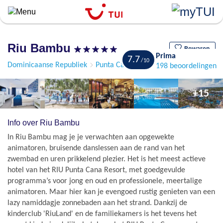
``
Overslaan
en
naar
Riu Bambu
de
Bewaren
Prima
7.7
algemene
Dominicaanse Republiek
Punta Cana
Bavaro
198 beoordelingen
inhoud
gaan
+15
Info over Riu Bambu
In Riu Bambu mag je je verwachten aan opgewekte
animatoren, bruisende danslessen aan de rand van het
zwembad en uren prikkelend plezier. Het is het meest actieve
hotel van het RIU Punta Cana Resort, met goedgevulde
programma’s voor jong en oud en professionele, meertalige
animatoren. Maar hier kan je evengoed rustig genieten van een
lazy namiddagje zonnebaden aan het strand. Dankzij de
kinderclub 'RiuLand' en de familiekamers is het tevens het