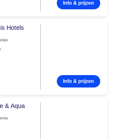
Info & prijzen
is Hotels
anias
n
Info & prijzen
ce & Aqua
ormo