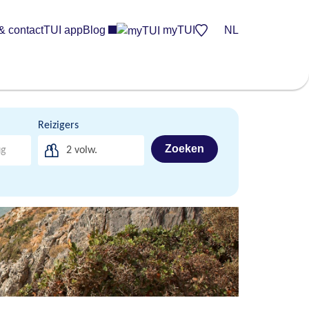
& contact
TUI app
Blog
myTUI
NL
Reizigers
Zoeken
2
volw.