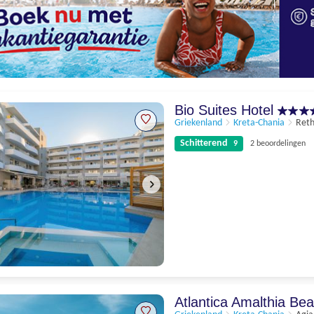
Bio Suites Hotel
Griekenland
Kreta-Chania
Ret
Schitterend
9
2 beoordelingen
Schitterend
9
2 beoordelingen
Atlantica Amalthia Be