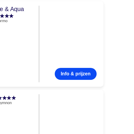
ce & Aqua
ormo
Info & prijzen
hymnon