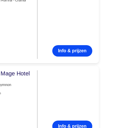
 Marina - Chania
Info & prijzen
 Mage Hotel
hymnon
n
Info & prijzen