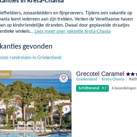
kanties in Kreta-Chania
iefhebbers, zonaanbidders en fijnproevers. Tijdens een vakantie op
hania komt iedereen aan zijn trekken. Verken de Venetiaanse haven
an op kindvriendelijke stranden. Dwaal door geplaveide straatjes
entieke winkels...
Lees meer over vakantie Kreta-Chania
kanties gevonden
onze rondreizen in Griekenland
Grecotel Caramel
mium
Griekenland
Kreta-Chania
Ret
Schitterend
9.7
6 beoordelingen