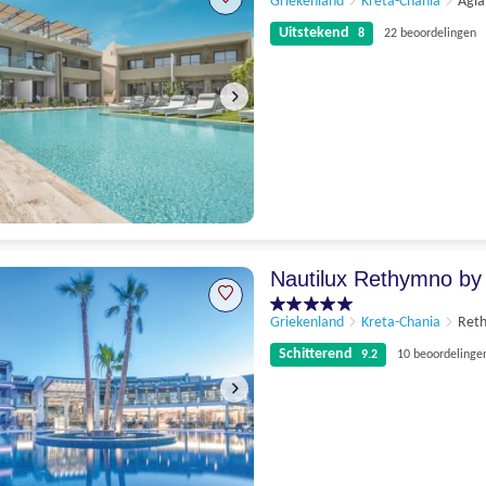
Griekenland
Kreta-Chania
Agia
Uitstekend
8
22 beoordelingen
Uitstekend
8
22 beoordelingen
Nautilux Rethymno by
Griekenland
Kreta-Chania
Ret
Schitterend
9.2
10 beoordelinge