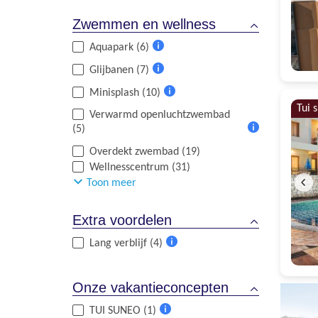
informatie
Zwemmen en wellness
Aquapark (6)
Meer
Glijbanen (7)
informatie
Meer
Minisplash (10)
informatie
Meer
Tui 
Verwarmd openluchtzwembad
informatie
(5)
Meer
Overdekt zwembad (19)
informatie
Wellnesscentrum (31)
Toon meer
Extra voordelen
Lang verblijf (4)
Meer
informatie
Onze vakantieconcepten
TUI SUNEO (1)