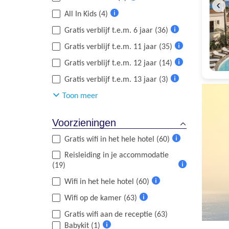
Meer
All In Kids (4)
informatie
Meer
Gratis verblijf t.e.m. 6 jaar (36)
informatie
Meer
Gratis verblijf t.e.m. 11 jaar (35)
informatie
Meer
Gratis verblijf t.e.m. 12 jaar (14)
informatie
Meer
Gratis verblijf t.e.m. 13 jaar (3)
informatie
Meer
Toon meer
informatie
Voorzieningen
Gratis wifi in het hele hotel (60)
Meer
Reisleiding in je accommodatie
informatie
(19)
Meer
Wifi in het hele hotel (60)
informatie
Meer
Wifi op de kamer (63)
informatie
Meer
Gratis wifi aan de receptie (63)
informatie
Babykit (1)