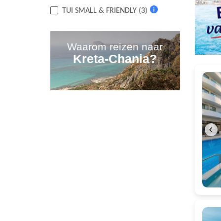
Meer
TUI SMALL & FRIENDLY (3)
informatie
Meer
informatie
Waarom reizen naar
Kreta-Chania?