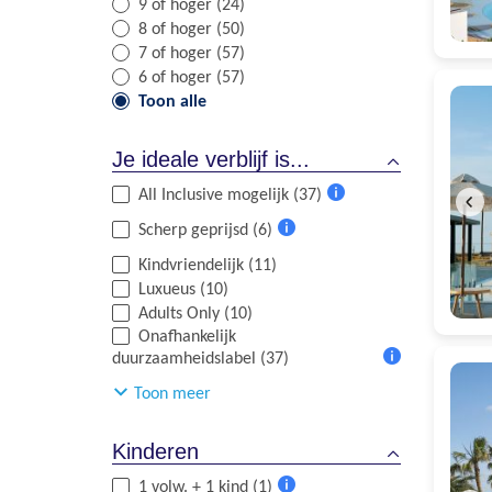
9 of hoger (24)
8 of hoger (50)
7 of hoger (57)
6 of hoger (57)
Toon alle
Je ideale verblijf is...
All Inclusive mogelijk (37)
Meer
Scherp geprijsd (6)
informatie
Meer
Kindvriendelijk (11)
informatie
Luxueus (10)
Adults Only (10)
Onafhankelijk
duurzaamheidslabel (37)
Meer
Toon meer
informatie
Kinderen
1 volw. + 1 kind (1)