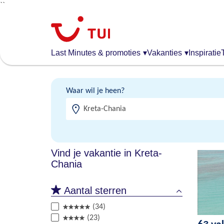
``
Overslaan
en
naar
de
Last Minutes & promoties
▾
Vakanties
▾
Inspiratie
algemene
inhoud
gaan
Waar wil je heen?
Vind je vakantie in Kreta-
Chania
Aantal sterren
(34)
(23)