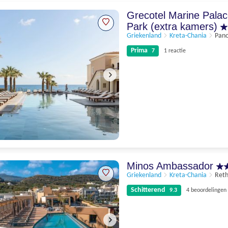
Grecotel Marine Pala
Park (extra kamers)
Griekenland
Kreta-Chania
Pan
Prima
7
1 reactie
Prima
7
1 reactie
Minos Ambassador
Griekenland
Kreta-Chania
Ret
Schitterend
9.3
4 beoordelingen