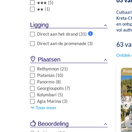
63 va
(5)
(1)
Cultuurl
Kreta-C
Ligging
en ontsp
vol auth
Direct aan het strand (31)
Meer
Direct aan de promenade (3)
63
va
informatie
Ontdek 
Plaatsen
Rethymnon (21)
Pre
Platanias (10)
Panormo (8)
Georgioupolis (7)
Kolymbari (5)
Agia Marina (3)
Toon meer
Beoordeling