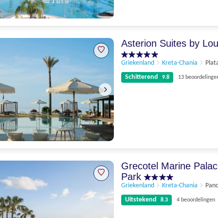
Schitterend
9.7
6 beoordelingen
Asterion Suites by Lou
Griekenland
Kreta-Chania
Plat
Schitterend
9.8
13 beoordelinge
Schitterend
9.8
13 beoordelingen
Grecotel Marine Pala
Park
Griekenland
Kreta-Chania
Pan
Uitstekend
8.3
4 beoordelingen