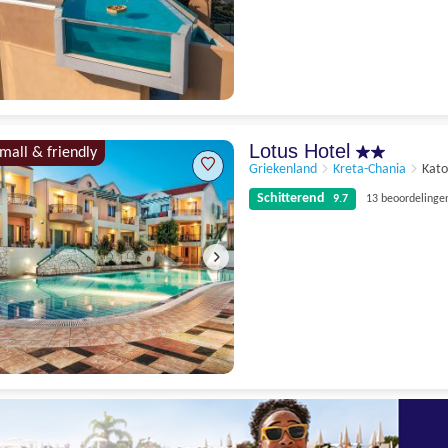
Schitterend
9.3
4 beoordelingen
Lotus Hotel
small & friendly
Griekenland
Kreta-Chania
Kato
Schitterend
9.7
13 beoordelinge
Schitterend
9.7
13 beoordelingen