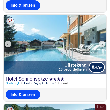
Info & prijzen
Uitstekend
8.4
13 beoordelingen
Uitstekend
Hotel Sonnenspitze
8.4
13 beoordelingen
Oostenrijk
Tiroler Zugspitz Arena
Ehrwald
Info & prijzen
Luxe