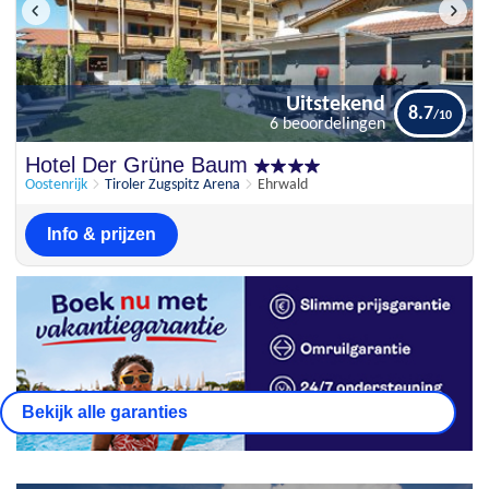
Uitstekend
8.7
6 beoordelingen
Uitstekend
Hotel Der Grüne Baum
8.7
6 beoordelingen
Oostenrijk
Tiroler Zugspitz Arena
Ehrwald
Info & prijzen
Bekijk alle garanties