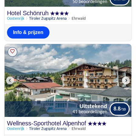
50 beoordelingen
Uitstekend
Hotel Schönruh
8.9
50 beoordelingen
Oostenrijk
Tiroler Zugspitz Arena
Ehrwald
Info & prijzen
Uitstekend
8.8
41 beoordelingen
Uitstekend
Wellness-Sporthotel Alpenhof
8.8
41 beoordelingen
Oostenrijk
Tiroler Zugspitz Arena
Ehrwald