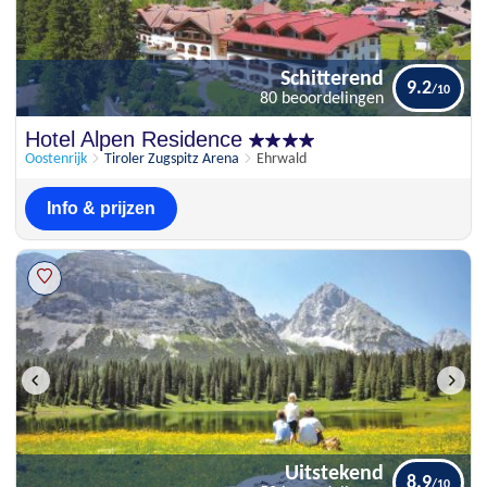
Schitterend
9.2
80 beoordelingen
Schitterend
Hotel Alpen Residence
9.2
80 beoordelingen
Oostenrijk
Tiroler Zugspitz Arena
Ehrwald
Info & prijzen
Uitstekend
8.9