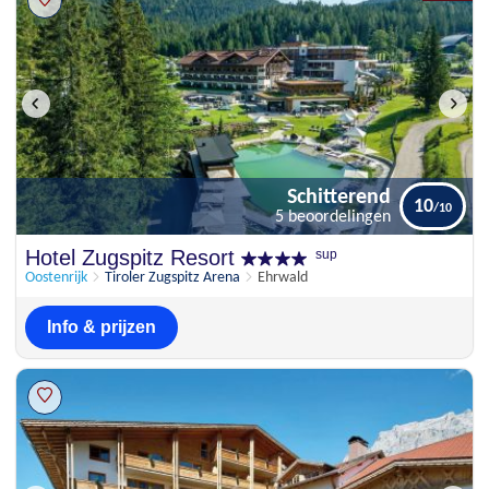
Schitterend
10
5 beoordelingen
Schitterend
Hotel Zugspitz Resort
sup
10
5 beoordelingen
Oostenrijk
Tiroler Zugspitz Arena
Ehrwald
Info & prijzen