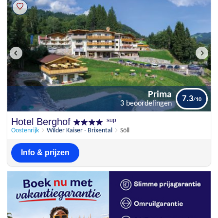
Prima
7.3
3 beoordelingen
Prima
Hotel Berghof
sup
7.3
3 beoordelingen
Oostenrijk
Wilder Kaiser - Brixental
Söll
Info & prijzen