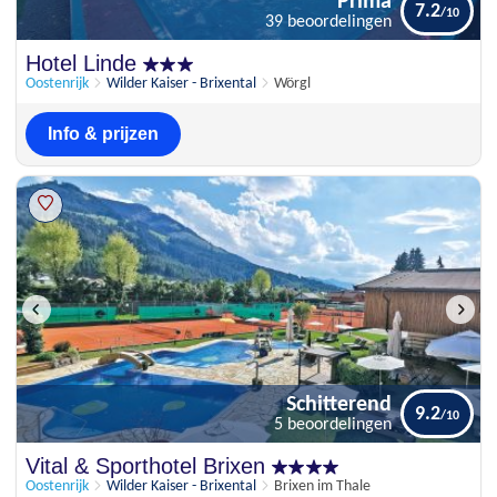
Prima
7.2
39 beoordelingen
Prima
Hotel Linde
7.2
39 beoordelingen
Oostenrijk
Wilder Kaiser - Brixental
Wörgl
Info & prijzen
Schitterend
9.2
5 beoordelingen
Schitterend
Vital & Sporthotel Brixen
9.2
5 beoordelingen
Oostenrijk
Wilder Kaiser - Brixental
Brixen im Thale