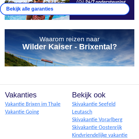
Bekijk alle garanties
Waarom reizen naar
Wilder Kaiser - Brixental?
Vakanties
Bekijk ook
Vakantie Brixen im Thale
Skivakantie Seefeld
Vakantie Going
Leutasch
Skivakantie Vorarlberg
Skivakantie Oostenrijk
Kindvriendelijke vakantie