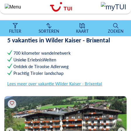
``
Overslaan
en
naar
de
FILTER
SORTEREN
KAART
ZOEKEN
algemene
5 vakanties in Wilder Kaiser - Brixental
inhoud
gaan
700 kilometer wandelnetwerk
Unieke ErlebnisWelten
Ontdek de Tiroolse Adlerweg
Prachtig Tiroler landschap
Lees meer over vakantie Wilder Kaiser - Brixental