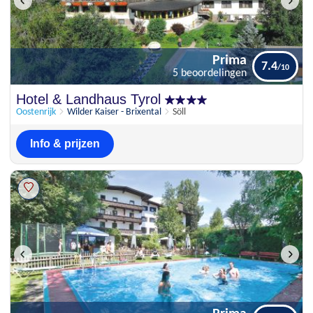
Prima
7.4
5 beoordelingen
Prima
Hotel & Landhaus Tyrol
7.4
5 beoordelingen
Oostenrijk
Wilder Kaiser - Brixental
Söll
Info & prijzen