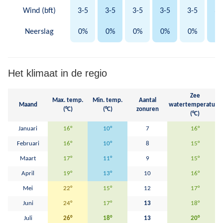
Wind (bft)
3-5
3-5
3-5
3-5
3-5
3-
Neerslag
0%
0%
0%
0%
0%
0
Het klimaat in de regio
Zee
Max. temp.
Min. temp.
Aantal
Maand
watertemperatuur
(°C)
(°C)
zonuren
(°C)
Januari
16°
10°
7
16°
Februari
16°
10°
8
15°
Maart
17°
11°
9
15°
April
19°
13°
10
16°
Mei
22°
15°
12
17°
Juni
24°
17°
13
18°
Juli
26°
18°
13
20°