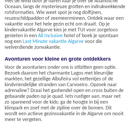
Met de wind door je haren vaar je over de Atlantische
Oceaan, langs de mysterieuze grotten en indrukwekkende
rotsformaties. Wie weet spot je nog dolfijnen,
reuzeschildpadden of zeemeerminnen. Ontdek waar een
vakantie voor het hele gezin echt om draait. Op je
kindervakantie Algarve kies je met TUI voor zorgeloos
genieten in een
All Inclusive
hotel of boek je spontaan
nog een
Last Minute
vakantie Algarve
voor die
welverdiende zonvakantie.
Avonturen voor kleine en grote ontdekkers
Voor de avonturiers onder ons is stilzitten geen optie.
Bezoek daarom het charmante Lagos met kleurrijke
markten, het gezellige Albufeira vol eettentjes of de
kindvriendelijke stranden van Carvoeiro. Opzoek naar
adrenaline? Draai het gashendel open en cross buiten de
gebaande paden op je quad. Iets rustiger aan, maar net
zo spannend voor de kids: ga de hoogte in bij een
klimpark en zoef met de zipline over de bomen. Dit
wordt een actieve gezinsvakantie in de Algarve om nooit
meer te vergeten.