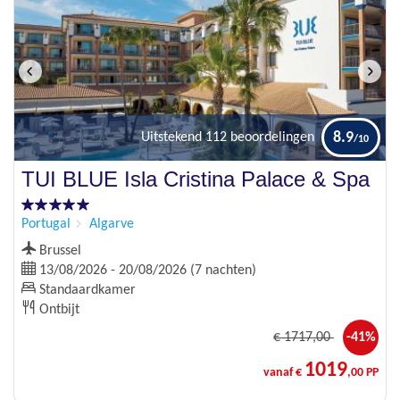
8.9
Uitstekend
112 beoordelingen
TUI BLUE Isla Cristina Palace & Spa
Portugal
Algarve
Brussel
13/08/2026 - 20/08/2026 (7 nachten)
Standaardkamer
Ontbijt
€
1717
,00
-41%
1019
vanaf €
,00 PP