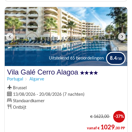
8.4
Uitstekend
65 beoordelingen
Vila Galé Cerro Alagoa
Portugal
Algarve
Brussel
13/08/2026 - 20/08/2026 (7 nachten)
Standaardkamer
Ontbijt
€
1623
,00
-37%
1029
vanaf €
,00 PP