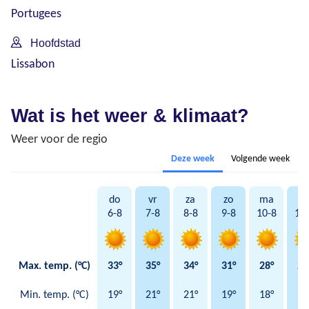
Portugees
Hoofdstad
Lissabon
Wat is het weer & klimaat?
Weer voor de regio
Deze week
Volgende week
do
vr
za
zo
ma
di
6-8
7-8
8-8
9-8
10-8
11
Max. temp. (°C)
33°
35°
34°
31°
28°
27
Min. temp. (°C)
19°
21°
21°
19°
18°
17