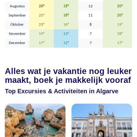
Augustus
26°
18°
12
20°
September
25°
18°
11
20°
Oktober
23°
16°
8
19°
November
19°
13°
7
18°
December
17°
12°
7
17°
Alles wat je vakantie nog leuker
maakt, boek je makkelijk vooraf
Top Excursies & Activiteiten in Algarve