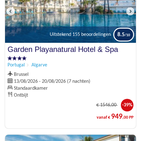
8.5
Uitstekend
155 beoordelingen
Garden Playanatural Hotel & Spa
Portugal
Algarve
Brussel
13/08/2026 - 20/08/2026 (7 nachten)
Standaardkamer
Ontbijt
€
1546
,00
-39%
949
vanaf €
,00 PP