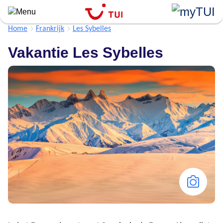
Overslaan
en
naar
Home
Frankrijk
Les Sybelles
de
Vakantie Les Sybelles
algemene
inhoud
gaan