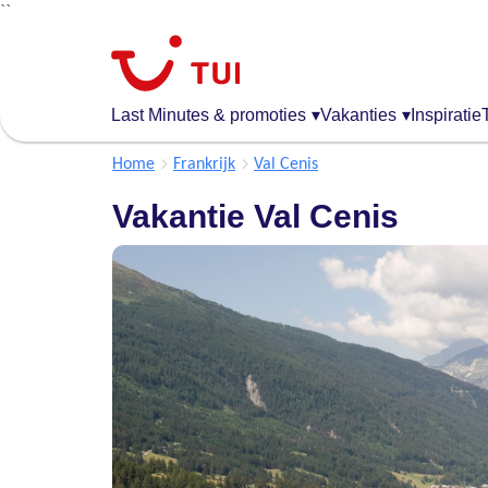
``
Overslaan
en
naar
de
Last Minutes & promoties
▾
Vakanties
▾
Inspiratie
algemene
inhoud
Home
Frankrijk
Val Cenis
gaan
Vakantie Val Cenis