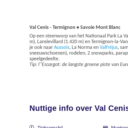
Val Cenis - Termignon • Savoie Mont Blanc
Op een steenworp van het Nationaal Park La V
m), Lanslevillard (1.420 m) en Termignon-la-Van
je ook naar
Aussois
, La Norma en
Valfréjus
, sa
sneeuwschoenen), rodelen, 2 snowparks, parapen
speelgedeelte.
Tip: l''Escargot: de langste groene piste van Eu
Nuttige info over Val Ceni
Tijdsverschil
Munteen