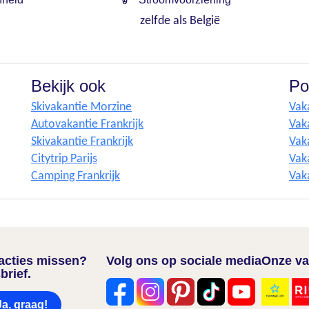
zelfde als België
Bekijk ook
Po
Skivakantie Morzine
Vak
Autovakantie Frankrijk
Vak
Skivakantie Frankrijk
Vak
Citytrip Parijs
Vak
Camping Frankrijk
Vak
nacties missen?
Volg ons op sociale media
Onze va
brief.
Ja, graag!