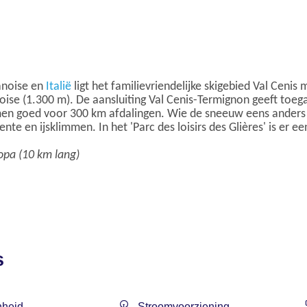
anoise en
Italië
ligt het familievriendelijke skigebied Val Cenis
oise (1.300 m). De aansluiting Val Cenis-Termignon geeft toeg
men goed voor 300 km afdalingen. Wie de sneeuw eens anders w
te en ijsklimmen. In het 'Parc des loisirs des Glières' is e
ropa (10 km lang)
s
heid
Stroomvoorziening