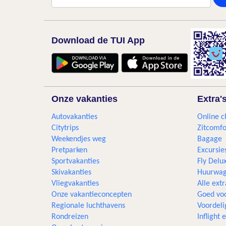
Download de TUI App
Onze vakanties
Extra'
Autovakanties
Online c
Citytrips
Zitcomfo
Weekendjes weg
Bagage
Pretparken
Excursie
Sportvakanties
Fly Delu
Skivakanties
Huurwag
Vliegvakanties
Alle extr
Onze vakantieconcepten
Goed voo
Regionale luchthavens
Voordeli
Rondreizen
Inflight