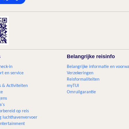
s
Belangrijke reisinfo
heck-in
Belangrijke informatie en voorw
rt en service
Verzekeringen
Reisformaliteiten
s & Activiteiten
myTUI
xe
Omruilgarantie
ens
a's
rbereid op reis
g luchthavenvervoer
 entertainment