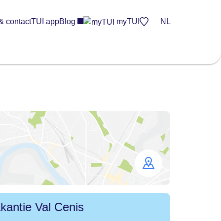
& contact
TUI app
Blog
myTUI
NL
Open
map
kantie Val Cenis