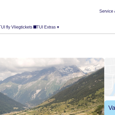
Service 
TUI fly Vliegtickets
TUI Extras
▾
Va