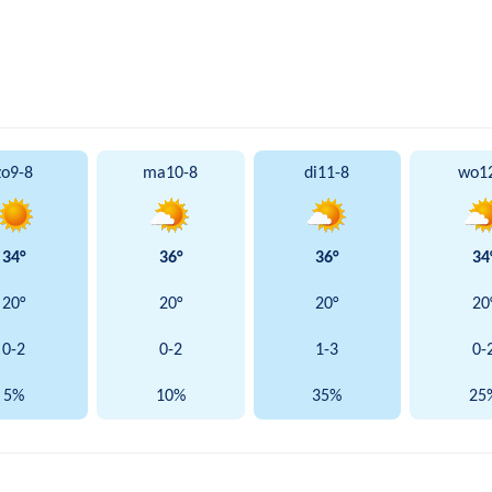
zo
9-8
ma
10-8
di
11-8
wo
1
34°
36°
36°
34
20°
20°
20°
20
0-2
0-2
1-3
0-
5%
10%
35%
25