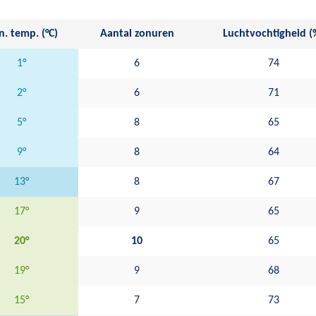
. temp. (°C)
Aantal zonuren
Luchtvochtigheid (
1°
6
74
2°
6
71
5°
8
65
9°
8
64
13°
8
67
17°
9
65
20°
10
65
19°
9
68
15°
7
73