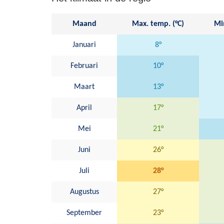
Maand
Max. temp. (°C)
Min
Januari
8°
Februari
10°
Maart
13°
April
17°
Mei
21°
Juni
26°
Juli
28°
Augustus
27°
September
23°