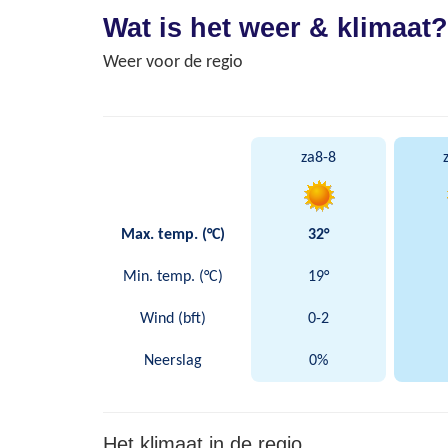
Wat is het weer & klimaat?
Weer voor de regio
za
8-8
Max. temp. (°C)
32°
Min. temp. (°C)
19°
Wind (bft)
0-2
Neerslag
0%
Het klimaat in de regio