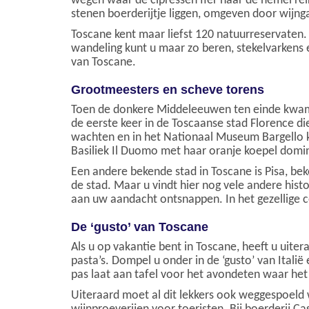
wegen waar de cipressen fier naar de hemel rei
stenen boerderijtje liggen, omgeven door wijng
Toscane kent maar liefst 120 natuurreservaten.
wandeling kunt u maar zo beren, stekelvarkens
van Toscane.
Grootmeesters en scheve torens
Toen de donkere Middeleeuwen ten einde kwamen
de eerste keer in de Toscaanse stad Florence d
wachten en in het Nationaal Museum Bargello 
Basiliek Il Duomo met haar oranje koepel domine
Een andere bekende stad in Toscane is Pisa, be
de stad. Maar u vindt hier nog vele andere his
aan uw aandacht ontsnappen. In het gezellige c
De ‘gusto’ van Toscane
Als u op vakantie bent in Toscane, heeft u uite
pasta’s. Dompel u onder in de ‘gusto’ van Itali
pas laat aan tafel voor het avondeten waar het
Uiteraard moet al dit lekkers ook weggespoeld 