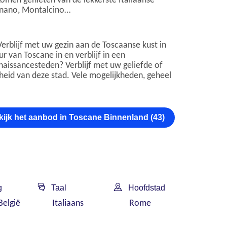
komen genieten van de lekkerste Italiaanse
ignano, Montalcino…
rblijf met uw gezin aan de Toscaanse kust in
r van Toscane in en verblijf in een
naissancesteden? Verblijf met uw geliefde of
nheid van deze stad. Vele mogelijkheden, geheel
kijk het aanbod in Toscane Binnenland (43)
g
Taal
Hoofdstad
België
Italiaans
Rome