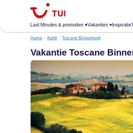
Overslaan
en
naar
de
Last Minutes & promoties
▾
Vakanties
▾
Inspiratie
algemene
inhoud
Home
Italië
Toscane Binnenland
gaan
Vakantie Toscane Binne