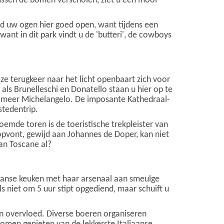
tussen de bomen verscholen, ziet u een mooi
ud uw ogen hier goed open, want tijdens een
 want in dit park vindt u de 'butteri', de cowboys
 terugkeer naar het licht openbaart zich voor
ls Brunelleschi en Donatello staan u hier op te
 meer Michelangelo. De imposante Kathedraal-
stedentrip.
emde toren is de toeristische trekpleister van
oopvont, gewijd aan Johannes de Doper, kan niet
van Toscane al?
liaanse keuken met haar arsenaal aan smeuïge
s niet om 5 uur stipt opgediend, maar schuift u
in overvloed. Diverse boeren organiseren