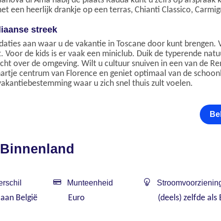
asanova di Ama nabij de plaats Radda kunt u zelfs op afspraak 
et een heerlijk drankje op een terras, Chianti Classico, Carm
liaanse streek
ties aan waar u de vakantie in Toscane door kunt brengen. Ve
 Voor de kids is er vaak een miniclub. Duik de typerende natuu
ht over de omgeving. Wilt u cultuur snuiven in een van de Re
n hartje centrum van Florence en geniet optimaal van de schoo
akantiebestemming waar u zich snel thuis zult voelen.
Be
 Binnenland
erschil
Munteenheid
Stroomvoorzienin
 aan België
Euro
(deels) zelfde als 