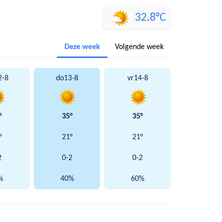
32.8°C
Deze week
Volgende week
2-8
do
13-8
vr
14-8
°
35°
35°
°
21°
21°
2
0-2
0-2
%
40%
60%