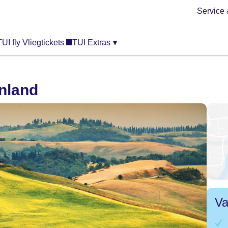
Service 
TUI fly Vliegtickets
TUI Extras
▾
nland
Va