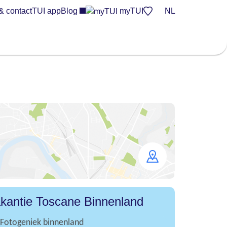
& contact
TUI app
Blog
myTUI
NL
Open
map
kantie Toscane Binnenland
Fotogeniek binnenland