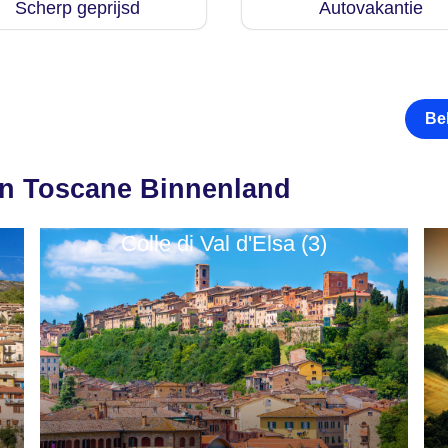
Scherp geprijsd
Autovakantie
Be
in Toscane Binnenland
Colle di Val d'Elsa (3)