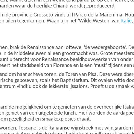
ken, waant u zich in een welriekend paradijs. Op een heuvel, 
aarden waar de heerlijke Chianti wordt geproduceerd.
 In de provincie Grosseto vindt u Il Parco della Maremma. Ho
 en uilen tegenkomen. Waan u in het ‘Wilde Westen’ van
Italië
,
, brak de Renaissance aan, oftewel ‘de wedergeboorte’. Deze
ie in de Middeleeuwen al een grootmacht was. Grote meesters a
kunt u terecht voor Renaissance beeldhouwwerken van onder
ert het stadsbeeld van Florence en is een ‘must’ tijdens een 
kend om haar scheve toren: de Toren van Pisa. Deze wereldbero
torische gebouwen, zoals het Baptisterium. Dit ovalen witte d
entrum vindt u ook de lekkerste ijssalons. Proeft u de smaak 
raard de mogelijkheid om te genieten van de overheerlijke Ita
ë en geniet van een uitgebreide lunch. Hier worden de aardappel
 om gezelligheid en smaakexplosies draait.
worden. Toscane is dé Italiaanse wijnstreek met wijngaarden 