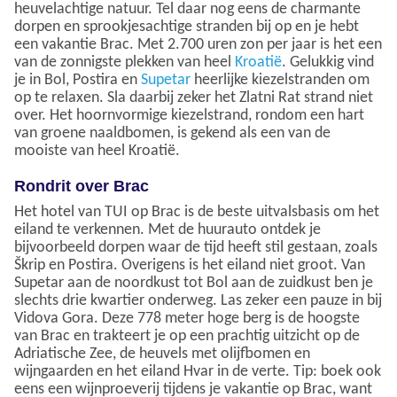
heuvelachtige natuur. Tel daar nog eens de charmante
dorpen en sprookjesachtige stranden bij op en je hebt
een vakantie Brac. Met 2.700 uren zon per jaar is het een
van de zonnigste plekken van heel
Kroatië
. Gelukkig vind
je in Bol, Postira en
Supetar
heerlijke kiezelstranden om
op te relaxen. Sla daarbij zeker het Zlatni Rat strand niet
over. Het hoornvormige kiezelstrand, rondom een hart
van groene naaldbomen, is gekend als een van de
mooiste van heel Kroatië.
Rondrit over Brac
Het hotel van TUI op Brac is de beste uitvalsbasis om het
eiland te verkennen. Met de huurauto ontdek je
bijvoorbeeld dorpen waar de tijd heeft stil gestaan, zoals
Škrip en Postira. Overigens is het eiland niet groot. Van
Supetar aan de noordkust tot Bol aan de zuidkust ben je
slechts drie kwartier onderweg. Las zeker een pauze in bij
Vidova Gora. Deze 778 meter hoge berg is de hoogste
van Brac en trakteert je op een prachtig uitzicht op de
Adriatische Zee, de heuvels met olijfbomen en
wijngaarden en het eiland Hvar in de verte. Tip: boek ook
eens een wijnproeverij tijdens je vakantie op Brac, want