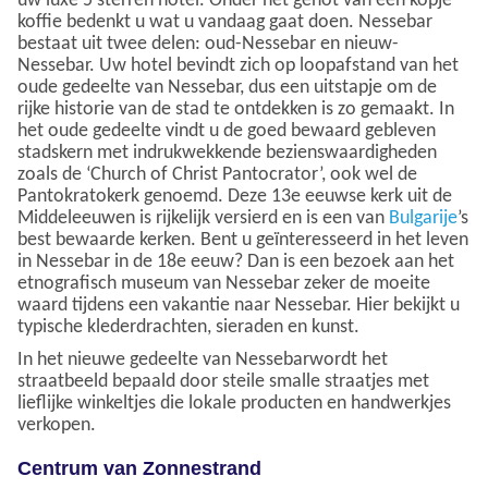
uw luxe 5 sterren hotel. Onder het genot van een kopje
koffie bedenkt u wat u vandaag gaat doen. Nessebar
bestaat uit twee delen: oud-Nessebar en nieuw-
Nessebar. Uw hotel bevindt zich op loopafstand van het
oude gedeelte van Nessebar, dus een uitstapje om de
rijke historie van de stad te ontdekken is zo gemaakt. In
het oude gedeelte vindt u de goed bewaard gebleven
stadskern met indrukwekkende bezienswaardigheden
zoals de ‘Church of Christ Pantocrator’, ook wel de
Pantokratokerk genoemd. Deze 13e eeuwse kerk uit de
Middeleeuwen is rijkelijk versierd en is een van
Bulgarije
’s
best bewaarde kerken. Bent u geïnteresseerd in het leven
in Nessebar in de 18e eeuw? Dan is een bezoek aan het
etnografisch museum van Nessebar zeker de moeite
waard tijdens een vakantie naar Nessebar. Hier bekijkt u
typische klederdrachten, sieraden en kunst.
In het nieuwe gedeelte van Nessebarwordt het
straatbeeld bepaald door steile smalle straatjes met
lieflijke winkeltjes die lokale producten en handwerkjes
verkopen.
Centrum van Zonnestrand