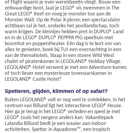
of Flight waarin je over wereldzeeën vliegt. Bouw een
zeilwaardige boot, laat je LEGO® vis zwemmen in The
Great LEGO® Reef en voeg je monster toe aan de
Monster Wall. Op de Polar X-plorer, een spectaculaire
achtbaan zal je het, ondanks het poollandschap, toch
warm krijgen. De kleintjes hebben pret in DUPLO® Land
en in de LEGO® DUPLO® PEPPPA PIG speeltuin met
boomhut en poppentheater. Eén dag is te kort om van
alles te genieten, boek bij TUI een overnachting in een
van de themahotels. Slaap in een stoere Wild West
chalet of piratenkamer in LEGOLAND® Holdiay Village.
LEGOLAND® Hotel verwent je met een Adventure-kamer,
of toch liever een mysterieuze tovenaarskamer in
LEGOLAND® Castle Hotel?
Spetteren, glijden, klimmen of op safari?
Buiten LEGOLAND® valt er nog veel te ontdekken. In het
centrum van Billund ligt het interactieve LEGO® House.
Hier ga je terug in het LEGO® verleden en speel je met
LEGO® zoals het nergens anders kan. Vakantiepark
Lalandia Billund biedt je een waaier aan indoor-
activiteiten. Spetter in Aquadome™, een tropisch