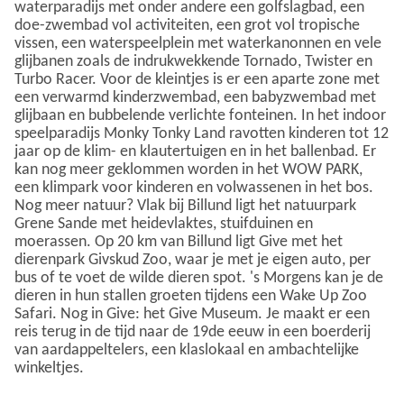
waterparadijs met onder andere een golfslagbad, een
doe-zwembad vol activiteiten, een grot vol tropische
vissen, een waterspeelplein met waterkanonnen en vele
glijbanen zoals de indrukwekkende Tornado, Twister en
Turbo Racer. Voor de kleintjes is er een aparte zone met
een verwarmd kinderzwembad, een babyzwembad met
glijbaan en bubbelende verlichte fonteinen. In het indoor
speelparadijs Monky Tonky Land ravotten kinderen tot 12
jaar op de klim- en klautertuigen en in het ballenbad. Er
kan nog meer geklommen worden in het WOW PARK,
een klimpark voor kinderen en volwassenen in het bos.
Nog meer natuur? Vlak bij Billund ligt het natuurpark
Grene Sande met heidevlaktes, stuifduinen en
moerassen. Op 20 km van Billund ligt Give met het
dierenpark Givskud Zoo, waar je met je eigen auto, per
bus of te voet de wilde dieren spot. 's Morgens kan je de
dieren in hun stallen groeten tijdens een Wake Up Zoo
Safari. Nog in Give: het Give Museum. Je maakt er een
reis terug in de tijd naar de 19de eeuw in een boerderij
van aardappeltelers, een klaslokaal en ambachtelijke
winkeltjes.