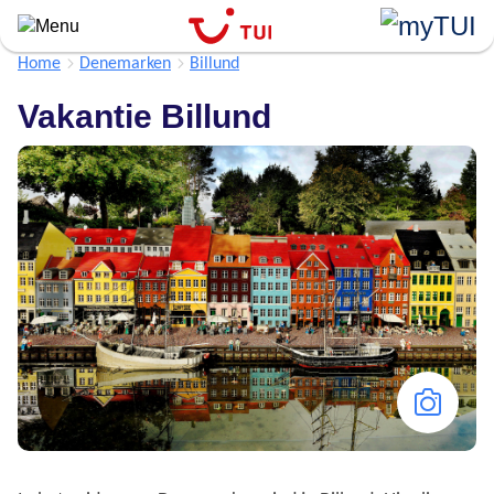
Overslaan
en
naar
Home
Denemarken
Billund
de
Vakantie Billund
algemene
inhoud
gaan