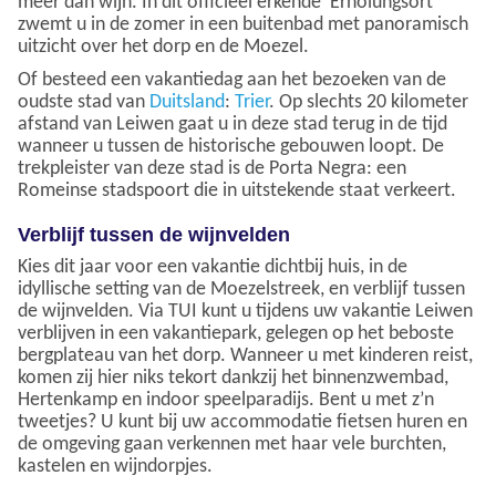
meer dan wijn. In dit officieel erkende ‘Erholungsort’
zwemt u in de zomer in een buitenbad met panoramisch
uitzicht over het dorp en de Moezel.
Of besteed een vakantiedag aan het bezoeken van de
oudste stad van
Duitsland
:
Trier
. Op slechts 20 kilometer
afstand van Leiwen gaat u in deze stad terug in de tijd
wanneer u tussen de historische gebouwen loopt. De
trekpleister van deze stad is de Porta Negra: een
Romeinse stadspoort die in uitstekende staat verkeert.
Verblijf tussen de wijnvelden
Kies dit jaar voor een vakantie dichtbij huis, in de
idyllische setting van de Moezelstreek, en verblijf tussen
de wijnvelden. Via TUI kunt u tijdens uw vakantie Leiwen
verblijven in een vakantiepark, gelegen op het beboste
bergplateau van het dorp. Wanneer u met kinderen reist,
komen zij hier niks tekort dankzij het binnenzwembad,
Hertenkamp en indoor speelparadijs. Bent u met z’n
tweetjes? U kunt bij uw accommodatie fietsen huren en
de omgeving gaan verkennen met haar vele burchten,
kastelen en wijndorpjes.