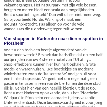
genoemd, is een populaire bestemming voor
vakantiegangers. Het natuurpark met zijn vele bossen,
bergen en meren biedt een scala aan mogelijkheden.
Bent u sportief ingesteld? Dan wilt u hier niet meer weg.
Ga bijvoorbeeld Nordic Walking of maak een
mountainbiketocht. Pas alleen op voor de vele
wandelaars die u onderweg tegen zult komen.
Van shoppen in Karlsruhe naar dieren spotten in
Pforzheim
Voelt u zich toch een beetje afgezonderd van de
bewoonde wereld? Bezoek dan Karlsrühe dat op een half
uurtje rijden van uw 4 sterren hotel van TUI af ligt.
Shopliefhebbers kunnen hier hun hart ophalen. Grote
mode- en warenhuizen, luxe boetiekjes en moderne
winkelstraten zoals de ‘Kaiserstraße’ nodigen uit voor
een flinke shopsessie. Vergeet niet om regelmatig een
pauze in te lassen in een van de biertuinen die deze stad
rijk is. Geniet hier van een heerlijk biertje uit de regio.
Bent u met kinderen op vakantie, dan is het 'Pforzheim
Wildpark' in Pforzheim een aanrader tijdens vakantie
Unterreichenbach. Deze bezienswaardigheid is voor jong