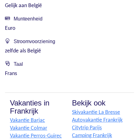
Gelijk aan België
Munteenheid
Euro
Stroomvoorziening
zelfde als België
Taal
Frans
Vakanties in
Bekijk ook
Frankrijk
Skivakantie La Bresse
Autovakantie Frankrijk
Vakantie Barjac
Citytrip Parijs
Vakantie Colmar
Camping Frankrijk
Vakantie Perros-Guirec