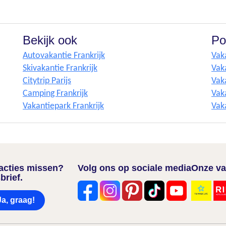
Bekijk ook
Po
Autovakantie Frankrijk
Vak
Skivakantie Frankrijk
Vak
Citytrip Parijs
Vak
Camping Frankrijk
Vaka
Vakantiepark Frankrijk
Vak
nacties missen?
Volg ons op sociale media
Onze va
brief.
Ja, graag!