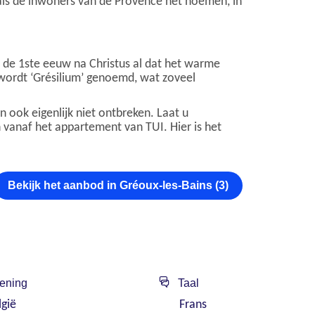
zoals de inwoners van de Provence het noemen, in
 de 1ste eeuw na Christus al dat het warme
 wordt ‘Grésilium’ genoemd, wat zoveel
 ook eigenlijk niet ontbreken. Laat u
vanaf het appartement van TUI. Hier is het
Bekijk het aanbod in Gréoux-les-Bains (3)
ening
Taal
lgië
Frans