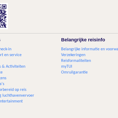
s
Belangrijke reisinfo
heck-in
Belangrijke informatie en voorw
rt en service
Verzekeringen
Reisformaliteiten
s & Activiteiten
myTUI
xe
Omruilgarantie
ens
a's
rbereid op reis
g luchthavenvervoer
 entertainment