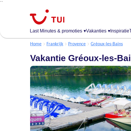
``
Overslaan
en
naar
de
Last Minutes & promoties
▾
Vakanties
▾
Inspiratie
algemene
inhoud
Home
Frankrijk
Provence
Gréoux-les-Bains
gaan
Vakantie Gréoux-les-Ba