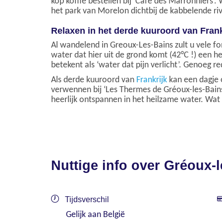
kop koffie bestellen bij ‘Café des Marronniers’
het park van Morelon dichtbij de kabbelende riv
Relaxen in het derde kuuroord van Frank
Al wandelend in Greoux-Les-Bains zult u vele 
water dat hier uit de grond komt (42°C !) een 
betekent als ‘water dat pijn verlicht’. Genoeg 
Als derde kuuroord van
Frankrijk
kan een dagje o
verwennen bij ‘Les Thermes de Gréoux-les-Bain
heerlijk ontspannen in het heilzame water. W
Nuttige info over Gréoux-
Tijdsverschil
Gelijk aan België