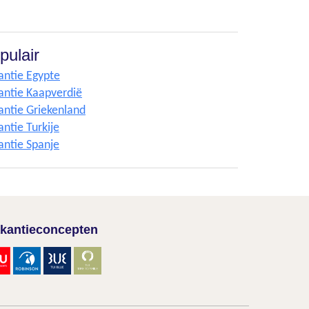
pulair
antie Egypte
antie Kaapverdië
antie Griekenland
ntie Turkije
antie Spanje
kantieconcepten