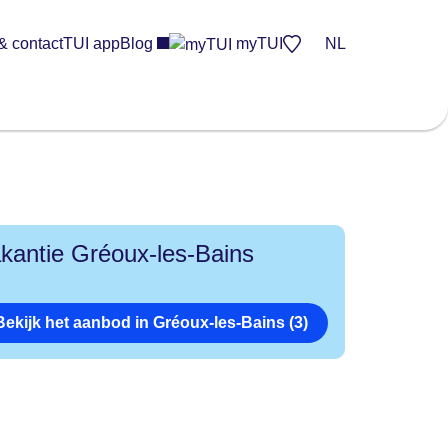
& contact
TUI app
Blog
myTUI
NL
kantie Gréoux-les-Bains
Bekijk het aanbod in Gréoux-les-Bains (3)