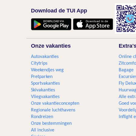
Download de TUI App
Onze vakanties
Extra'
Autovakanties
Online c
Citytrips
Zitcomfo
Weekendjes weg
Bagage
Pretparken
Excursie
Sportvakanties
Fly Delu
Skivakanties
Huurwag
Vliegvakanties
Alle extr
Onze vakantieconcepten
Goed voo
Regionale luchthavens
Voordeli
Rondreizen
Inflight
Onze bestemmingen
All inclusive