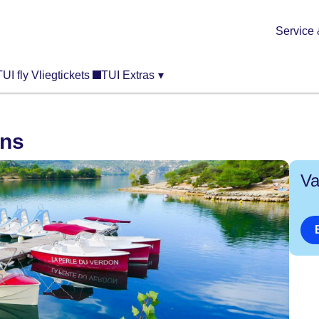
Service 
TUI fly Vliegtickets
TUI Extras
▾
ins
Va