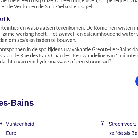
. Wie toe is een rustpauze kan een dutje doen, of ‘pénéquet’ 
ier de Verdon en de Saint-Sebastien kapel.
rijk
fonteintjes en wasplaatsen tegenkomen. De Romeinen wisten in
heilzame werking heeft. Het zwavel- en calciumhoudend water
reden om spa’s en baden te bouwen.
ntspannen in de spa tijdens uw vakantie Greoux-Les-Bains dan
s’ aan de Rue des Eaux Chaudes. Een wandeling van 5 minuten 
at dacht u van een hydromassage of een stoombad?
les-Bains
Munteenheid
Stroomvoorzi
Euro
zelfde als Be